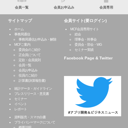
会員一覧
会員お申込み
会員専用
サイトマップ
会員サイト(要ログイン)
ホーム
MCF会員専用サイト
事務局通信
総会
事務局通信お申込み・解除
理事会・幹事会
MCFご案内
委員会・部会・WG
委員会のご紹介
セミナー実績
正会員について
Facebook Page & Twitter
定款・会員規則
会員一覧
会員お申込み
役員のご紹介
計算書(決算報告書)
統計データ・ガイドライン
プレスリリース・意見書
セミナー
イベント
レポート
資料販売・スマホ白書
プライバシーマークについて
概要説明