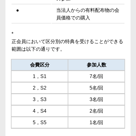
●
当法人からの有料配布物の会
員価格での購入
*
正会員において区分別の特典を受けることができる
範囲は以下の通りです。
会費区分
参加人数
1，S1
7名/回
2，S2
5名/回
3，S3
3名/回
4，S4
2名/回
5，S5
1名/回