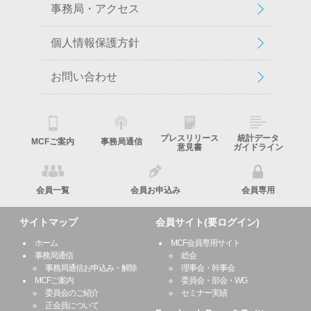
事務局・アクセス
個人情報保護方針
お問い合わせ
プレスリリース
統計データ
MCFご案内
事務局通信
意見書
ガイドライン
会員一覧
会員お申込み
会員専用
サイトマップ
会員サイト(要ログイン)
ホーム
MCF会員専用サイト
事務局通信
総会
事務局通信お申込み・解除
理事会・幹事会
MCFご案内
委員会・部会・WG
委員会のご紹介
セミナー実績
正会員について