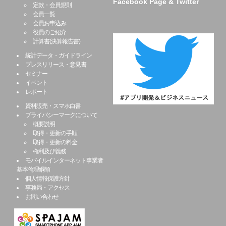
Facebook Page & Twitter
定款・会員規則
会員一覧
会員お申込み
役員のご紹介
計算書(決算報告書)
統計データ・ガイドライン
プレスリリース・意見書
セミナー
イベント
レポート
資料販売・スマホ白書
プライバシーマークについて
概要説明
取得・更新の手順
取得・更新の料金
権利及び義務
モバイルインターネット事業者
基本倫理綱領
個人情報保護方針
事務局・アクセス
お問い合わせ