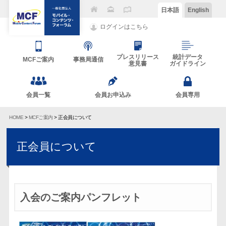
日本語
English
ログインはこちら
プレスリリース
統計データ
MCFご案内
事務局通信
意見書
ガイドライン
会員一覧
会員お申込み
会員専用
HOME
>
MCFご案内
> 正会員について
正会員について
入会のご案内パンフレット