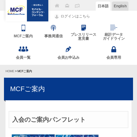
日本語
English
ログインはこちら
プレスリリース
統計データ
MCFご案内
事務局通信
意見書
ガイドライン
会員一覧
会員お申込み
会員専用
HOME
> MCFご案内
MCFご案内
入会のご案内パンフレット