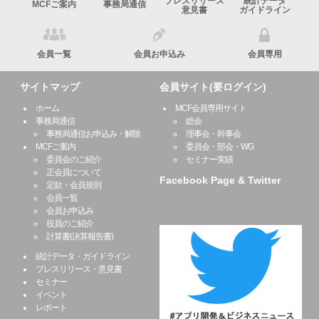
プレスリリース
統計データ
MCFご案内
事務局通信
意見書
ガイドライン
会員一覧
会員お申込み
会員専用
サイトマップ
会員サイト(要ログイン)
ホーム
MCF会員専用サイト
事務局通信
総会
事務局通信お申込み・解除
理事会・幹事会
MCFご案内
委員会・部会・WG
委員会のご紹介
セミナー実績
正会員について
Facebook Page & Twitter
定款・会員規則
会員一覧
会員お申込み
役員のご紹介
計算書(決算報告書)
統計データ・ガイドライン
プレスリリース・意見書
セミナー
イベント
レポート