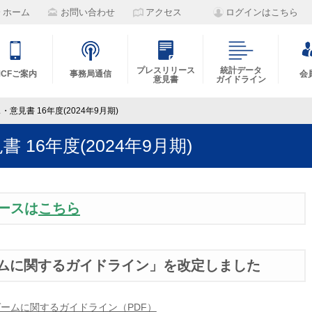
ホーム
お問い合わせ
アクセス
ログインはこちら
プレスリリース
統計データ
MCFご案内
事務局通信
会
意見書
ガイドライン
意見書 16年度(2024年9月期)
16年度(2024年9月期)
リースは
こちら
ムに関するガイドライン」を改定しました
ームに関するガイドライン（PDF）