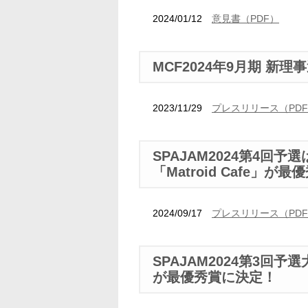
2024/01/12
意見書（PDF）
MCF2024年9月期 新
2023/11/29
プレスリリース（PD
SPAJAM2024第4回
「Matroid Cafe」か
2024/09/17
プレスリリース（PD
SPAJAM2024第3回
が最優秀賞に決定！