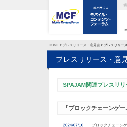
HOME
>
プレスリリース・意見書
> プレスリリース・
プレスリリース・意見書 
SPAJAM関連プレスリ
「ブロックチェーンゲー
2024/07/10
ブロックチェーンゲ