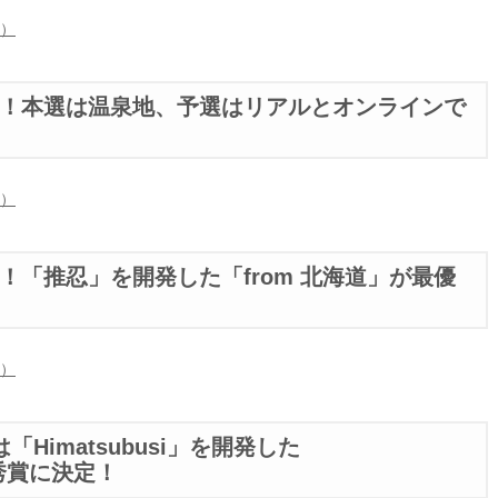
F）
催決定！本選は温泉地、予選はリアルとオンラインで
F）
開催！「推忍」を開発した「from 北海道」が最優
F）
は「Himatsubusi」を開発した
優秀賞に決定！