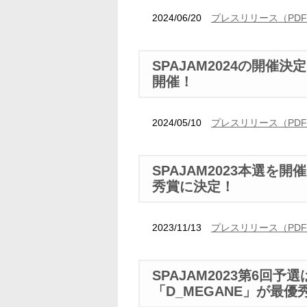
2024/06/20
プレスリリース（PD
SPAJAM2024の開
開催！
2024/05/10
プレスリリース（PD
SPAJAM2023本選を
秀賞に決定！
2023/11/13
プレスリリース（PD
SPAJAM2023第6回予選
「D_MEGANE」が最