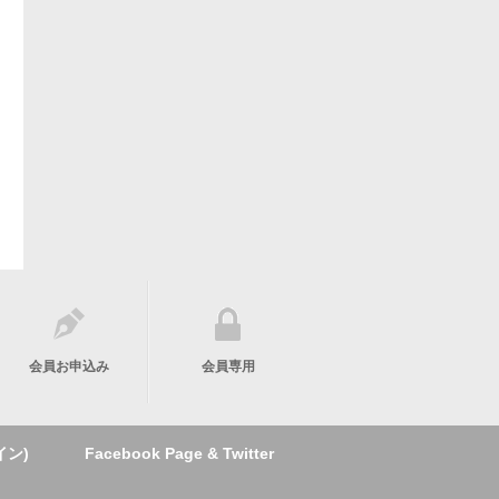
会員お申込み
会員専用
イン)
Facebook Page & Twitter
ト