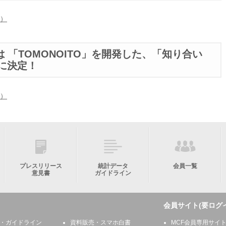
F）
選は 「TOMONOITO」を開発した、「知り合い
に決定！
F）
プレスリリース
統計データ
会員一覧
意見書
ガイドライン
会員サイト(要ログ
・ガイドライン
資料販売・スマホ白書
MCF会員専用サイ