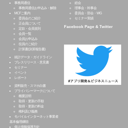
事務局通信
総会
事務局通信お申込み・解除
理事会・幹事会
MCFご案内
委員会・部会・WG
委員会のご紹介
セミナー実績
正会員について
Facebook Page & Twitter
定款・会員規則
会員一覧
会員お申込み
役員のご紹介
計算書(決算報告書)
統計データ・ガイドライン
プレスリリース・意見書
セミナー
イベント
レポート
資料販売・スマホ白書
プライバシーマークについて
概要説明
取得・更新の手順
取得・更新の料金
権利及び義務
モバイルインターネット事業者
基本倫理綱領
個人情報保護方針