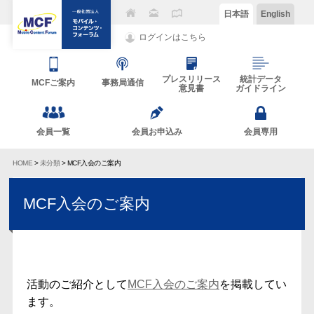
日本語
English
ログインはこちら
プレスリリース
統計データ
MCFご案内
事務局通信
意見書
ガイドライン
会員一覧
会員お申込み
会員専用
HOME
>
未分類
> MCF入会のご案内
MCF入会のご案内
活動のご紹介として
MCF入会のご案内
を掲載してい
ます。