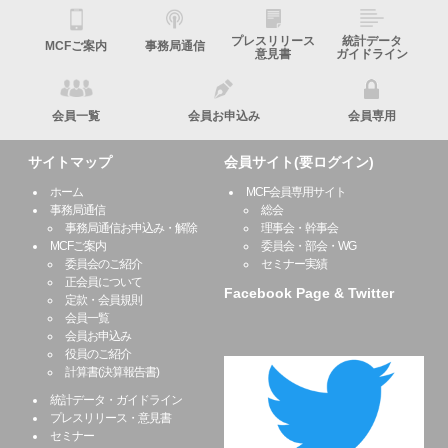
プレスリリース
統計データ
MCFご案内
事務局通信
意見書
ガイドライン
会員一覧
会員お申込み
会員専用
サイトマップ
会員サイト(要ログイン)
ホーム
MCF会員専用サイト
事務局通信
総会
事務局通信お申込み・解除
理事会・幹事会
MCFご案内
委員会・部会・WG
委員会のご紹介
セミナー実績
正会員について
Facebook Page & Twitter
定款・会員規則
会員一覧
会員お申込み
役員のご紹介
計算書(決算報告書)
統計データ・ガイドライン
プレスリリース・意見書
セミナー