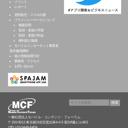
イベント
レポート
資料販売・スマホ白書
プライバシーマークについて
概要説明
取得・更新の手順
取得・更新の料金
権利及び義務
モバイルインターネット事業者
基本倫理綱領
個人情報保護方針
事務局・アクセス
お問い合わせ
一般社団法人モバイル・コンテンツ・フォーラム
〒150-0013 東京都渋谷区恵比寿4-4-5 第3伊藤ビル603
(TEL) 03-5449-6409