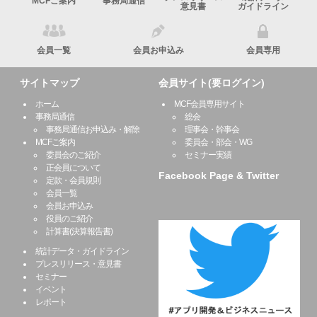
MCFご案内
事務局通信
意見書
ガイドライン
会員一覧
会員お申込み
会員専用
サイトマップ
会員サイト(要ログイン)
ホーム
MCF会員専用サイト
事務局通信
総会
事務局通信お申込み・解除
理事会・幹事会
MCFご案内
委員会・部会・WG
委員会のご紹介
セミナー実績
正会員について
Facebook Page & Twitter
定款・会員規則
会員一覧
会員お申込み
役員のご紹介
計算書(決算報告書)
統計データ・ガイドライン
プレスリリース・意見書
セミナー
イベント
レポート