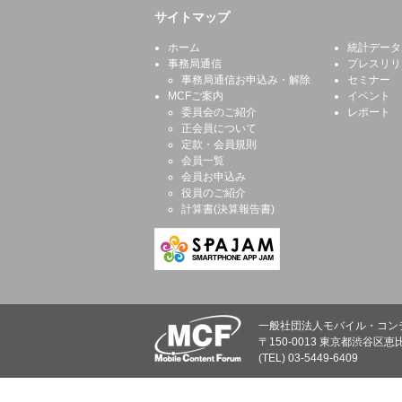
サイトマップ
ホーム
統計データ
事務局通信
プレスリリ
事務局通信お申込み・解除
セミナー
MCFご案内
イベント
委員会のご紹介
レポート
正会員について
定款・会員規則
会員一覧
会員お申込み
役員のご紹介
計算書(決算報告書)
一般社団法人モバイル・コン
〒150-0013 東京都渋谷区恵比
(TEL) 03-5449-6409