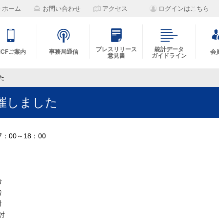
ホーム
お問い合わせ
アクセス
ログインはこちら
プレスリリース
統計データ
MCFご案内
事務局通信
会
意見書
ガイドライン
た
催しました
：00～18：00
告
告
討
討