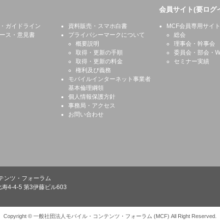
会員サイト(要ログ
・ガイドライン
資料販売・スマホ白書
MCF会員専用サイ
ース・意見書
プライバシーマークについて
総会
概要説明
理事会・幹事会
取得・更新の手順
委員会・部会・W
取得・更新の料金
セミナー実績
権利及び義務
モバイルインターネット事業者
基本倫理綱領
個人情報保護方針
事務局・アクセス
お問い合わせ
テンツ・フォーラム
寿4-4-5 第3伊藤ビル603
Copyright © 一般社団法人モバイル・コンテンツ・フォーラム (MCF) All Right Reserved.