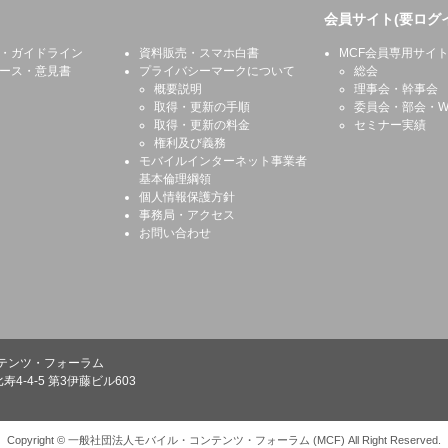
会員サイト(要ログ
・ガイドライン
資料販売・スマホ白書
MCF会員専用サイ
ース・意見書
プライバシーマークについて
総会
概要説明
理事会・幹事会
取得・更新の手順
委員会・部会・W
取得・更新の料金
セミナー実績
権利及び義務
モバイルインターネット事業者
基本倫理綱領
個人情報保護方針
事務局・アクセス
お問い合わせ
テンツ・フォーラム
寿4-4-5 第3伊藤ビル603
Copyright © 一般社団法人モバイル・コンテンツ・フォーラム (MCF) All Right Reserved.