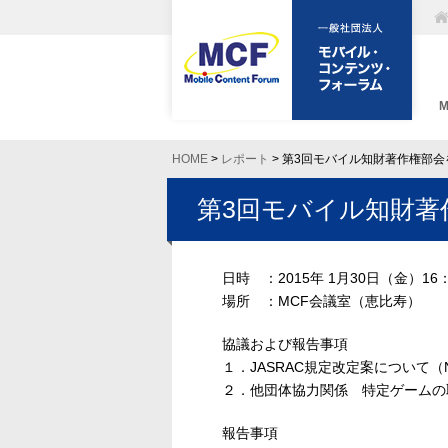
HOME
>
レポート
> 第3回モバイル知財著作権部
第3回モバイル知財著
日時 ：2015年 1月30日（金）16：0
場所 ：MCF会議室（恵比寿）
協議および報告事項
１．JASRAC規定改定案について（
２．他団体協力関係 特定ゲームの
報告事項