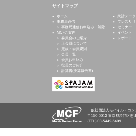
サイトマップ
ホーム
統計データ
事務局通信
プレスリリ
事務局通信お申込み・解除
セミナー
MCFご案内
イベント
委員会のご紹介
レポート
正会員について
定款・会員規則
会員一覧
会員お申込み
役員のご紹介
計算書(決算報告書)
一般社団法人モバイル・コン
〒150-0013 東京都渋谷区恵比
(TEL) 03-5449-6409