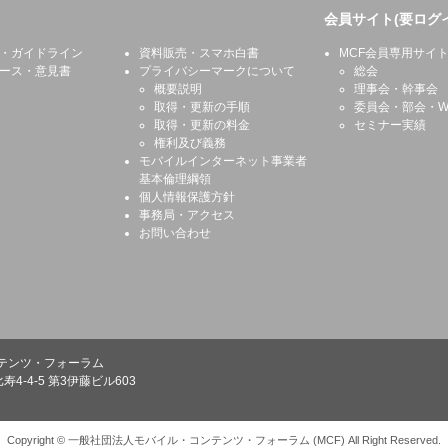
会員サイト(要ログ
・ガイドライン
資料販売・スマホ白書
MCF会員専用サイ
ース・意見書
プライバシーマークについて
総会
概要説明
理事会・幹事会
取得・更新の手順
委員会・部会・W
取得・更新の料金
セミナー実績
権利及び義務
モバイルインターネット事業者
基本倫理綱領
個人情報保護方針
事務局・アクセス
お問い合わせ
テンツ・フォーラム
寿4-4-5 第3伊藤ビル603
Copyright © 一般社団法人モバイル・コンテンツ・フォーラム (MCF) All Right Reserved.