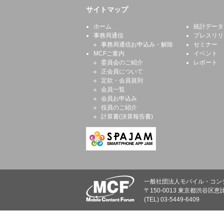
サイトマップ
ホーム
統計データ
事務局通信
プレスリリ
事務局通信お申込み・解除
セミナー
MCFご案内
イベント
委員会のご紹介
レポート
正会員について
定款・会員規則
会員一覧
会員お申込み
役員のご紹介
計算書(決算報告書)
一般社団法人モバイル・コン
〒150-0013 東京都渋谷区恵比
(TEL) 03-5449-6409