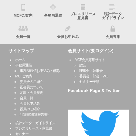
プレスリリース
統計データ
MCFご案内
事務局通信
意見書
ガイドライン
会員一覧
会員お申込み
会員専用
サイトマップ
会員サイト(要ログイン)
ホーム
MCF会員専用サイト
事務局通信
総会
事務局通信お申込み・解除
理事会・幹事会
MCFご案内
委員会・部会・WG
委員会のご紹介
セミナー実績
正会員について
Facebook Page & Twitter
定款・会員規則
会員一覧
会員お申込み
役員のご紹介
計算書(決算報告書)
統計データ・ガイドライン
プレスリリース・意見書
セミナー