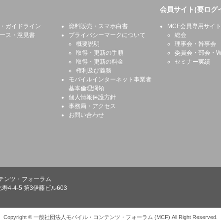
会員サイト(要ログ
・ガイドライン
資料販売・スマホ白書
MCF会員専用サイ
ース・意見書
プライバシーマークについて
総会
概要説明
理事会・幹事会
取得・更新の手順
委員会・部会・W
取得・更新の料金
セミナー実績
権利及び義務
モバイルインターネット事業者
基本倫理綱領
個人情報保護方針
事務局・アクセス
お問い合わせ
テンツ・フォーラム
寿4-4-5 第3伊藤ビル603
Copyright © 一般社団法人モバイル・コンテンツ・フォーラム (MCF) All Right Reserved.