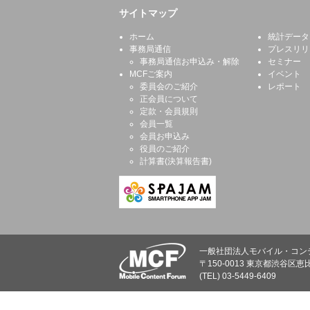
サイトマップ
ホーム
統計データ
事務局通信
プレスリリ
事務局通信お申込み・解除
セミナー
MCFご案内
イベント
委員会のご紹介
レポート
正会員について
定款・会員規則
会員一覧
会員お申込み
役員のご紹介
計算書(決算報告書)
一般社団法人モバイル・コン
〒150-0013 東京都渋谷区恵比
(TEL) 03-5449-6409