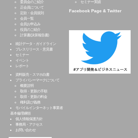
委員会のご紹介
セミナー実績
正会員について
Facebook Page & Twitter
定款・会員規則
会員一覧
会員お申込み
役員のご紹介
計算書(決算報告書)
統計データ・ガイドライン
プレスリリース・意見書
セミナー
イベント
レポート
資料販売・スマホ白書
プライバシーマークについて
概要説明
取得・更新の手順
取得・更新の料金
権利及び義務
モバイルインターネット事業者
基本倫理綱領
個人情報保護方針
事務局・アクセス
お問い合わせ