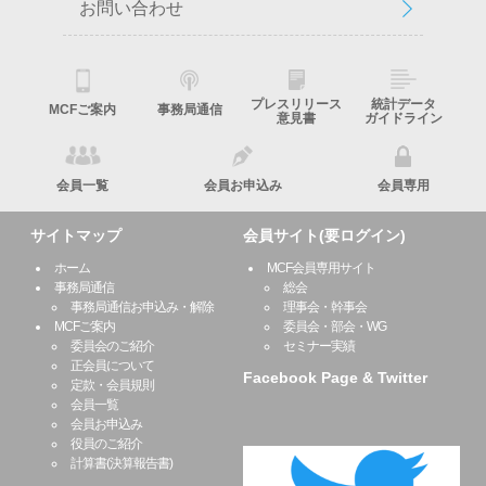
お問い合わせ
プレスリリース
統計データ
MCFご案内
事務局通信
意見書
ガイドライン
会員一覧
会員お申込み
会員専用
サイトマップ
会員サイト(要ログイン)
ホーム
MCF会員専用サイト
事務局通信
総会
事務局通信お申込み・解除
理事会・幹事会
MCFご案内
委員会・部会・WG
委員会のご紹介
セミナー実績
正会員について
Facebook Page & Twitter
定款・会員規則
会員一覧
会員お申込み
役員のご紹介
計算書(決算報告書)