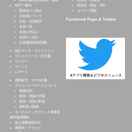
事務局通信お申込み・解除
理事会・幹事会
MCFご案内
委員会・部会・WG
委員会のご紹介
セミナー実績
正会員について
Facebook Page & Twitter
定款・会員規則
会員一覧
会員お申込み
役員のご紹介
計算書(決算報告書)
統計データ・ガイドライン
プレスリリース・意見書
セミナー
イベント
レポート
資料販売・スマホ白書
プライバシーマークについて
概要説明
取得・更新の手順
取得・更新の料金
権利及び義務
モバイルインターネット事業者
基本倫理綱領
個人情報保護方針
事務局・アクセス