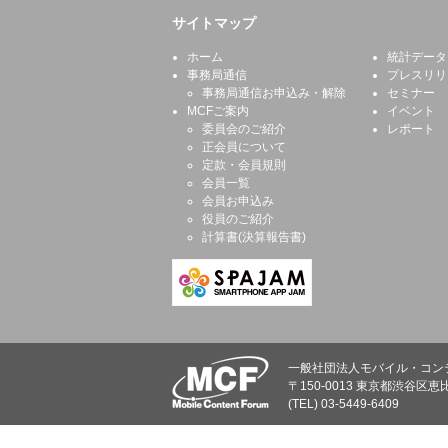
サイトマップ
ホーム
統計データ
事務局通信
プレスリリ
事務局通信お申込み・解除
セミナー
MCFご案内
イベント
委員会のご紹介
レポート
正会員について
定款・会員規則
会員一覧
会員お申込み
役員のご紹介
計算書(決算報告書)
一般社団法人モバイル・コン
〒150-0013 東京都渋谷区恵比
(TEL) 03-5449-6409