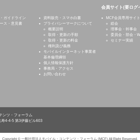
会員サイト(要ログ
・ガイドライン
資料販売・スマホ白書
MCF会員専用サイ
ース・意見書
プライバシーマークについて
総会
概要説明
理事会・幹事会
取得・更新の手順
委員会・部会・W
取得・更新の料金
セミナー実績
権利及び義務
モバイルインターネット事業者
基本倫理綱領
個人情報保護方針
事務局・アクセス
お問い合わせ
テンツ・フォーラム
寿4-4-5 第3伊藤ビル603
Copyright © 一般社団法人モバイル・コンテンツ・フォーラム (MCF) All Right Reserved.