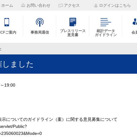
ホーム
お問い合わせ
アクセス
ログインはこちら
プレスリリース
統計データ
MCFご案内
事務局通信
会
意見書
ガイドライン
た
催しました
～19:00
表示についてのガイドライン（案）に関する意見募集について
servlet/Public?
235060023&Mode=0