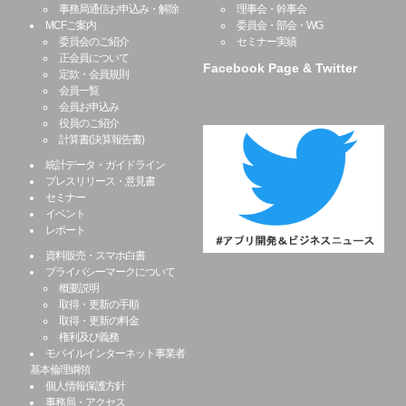
事務局通信お申込み・解除
理事会・幹事会
MCFご案内
委員会・部会・WG
委員会のご紹介
セミナー実績
正会員について
Facebook Page & Twitter
定款・会員規則
会員一覧
会員お申込み
役員のご紹介
計算書(決算報告書)
統計データ・ガイドライン
プレスリリース・意見書
セミナー
イベント
レポート
資料販売・スマホ白書
プライバシーマークについて
概要説明
取得・更新の手順
取得・更新の料金
権利及び義務
モバイルインターネット事業者
基本倫理綱領
個人情報保護方針
事務局・アクセス