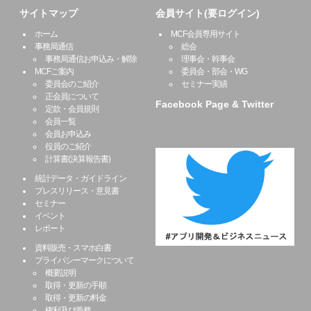
サイトマップ
会員サイト(要ログイン)
ホーム
MCF会員専用サイト
事務局通信
総会
事務局通信お申込み・解除
理事会・幹事会
MCFご案内
委員会・部会・WG
委員会のご紹介
セミナー実績
正会員について
Facebook Page & Twitter
定款・会員規則
会員一覧
会員お申込み
役員のご紹介
計算書(決算報告書)
統計データ・ガイドライン
プレスリリース・意見書
セミナー
イベント
レポート
資料販売・スマホ白書
プライバシーマークについて
概要説明
取得・更新の手順
取得・更新の料金
権利及び義務