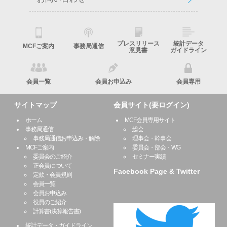
プレスリリース
統計データ
MCFご案内
事務局通信
意見書
ガイドライン
会員一覧
会員お申込み
会員専用
サイトマップ
会員サイト(要ログイン)
ホーム
MCF会員専用サイト
事務局通信
総会
事務局通信お申込み・解除
理事会・幹事会
MCFご案内
委員会・部会・WG
委員会のご紹介
セミナー実績
正会員について
Facebook Page & Twitter
定款・会員規則
会員一覧
会員お申込み
役員のご紹介
計算書(決算報告書)
統計データ・ガイドライン