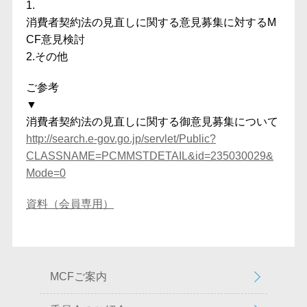
1.
消費者契約法の見直しに関する意見募集に対するM
CF意見検討
2.その他
ご参考
▼
消費者契約法の見直しに関する御意見募集について
http://search.e-gov.go.jp/
servlet/Public?
CLASSNAME=
PCMMSTDETAIL&id=235030029&
Mode=0
資料（会員専用）
MCFご案内