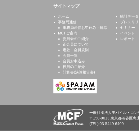
サイトマップ
ホーム
統計データ
事務局通信
プレスリリ
事務局通信お申込み・解除
セミナー
MCFご案内
イベント
委員会のご紹介
レポート
正会員について
定款・会員規則
会員一覧
会員お申込み
役員のご紹介
計算書(決算報告書)
一般社団法人モバイル・コン
〒150-0013 東京都渋谷区恵比
(TEL) 03-5449-6409