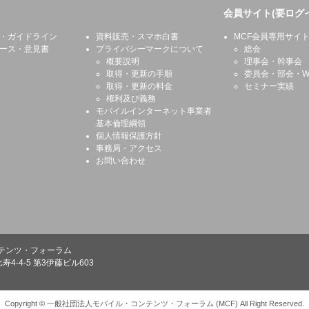
会員サイト(要ログ
・ガイドライン
資料販売・スマホ白書
MCF会員専用サイ
ース・意見書
プライバシーマークについて
総会
概要説明
理事会・幹事会
取得・更新の手順
委員会・部会・W
取得・更新の料金
セミナー実績
権利及び義務
モバイルインターネット事業者
基本倫理綱領
個人情報保護方針
事務局・アクセス
お問い合わせ
テンツ・フォーラム
寿4-4-5 第3伊藤ビル603
Copyright © 一般社団法人モバイル・コンテンツ・フォーラム (MCF) All Right Reserved.