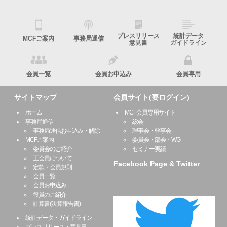
プレスリリース
統計データ
MCFご案内
事務局通信
意見書
ガイドライン
会員一覧
会員お申込み
会員専用
サイトマップ
会員サイト(要ログイン)
ホーム
MCF会員専用サイト
事務局通信
総会
事務局通信お申込み・解除
理事会・幹事会
MCFご案内
委員会・部会・WG
委員会のご紹介
セミナー実績
正会員について
Facebook Page & Twitter
定款・会員規則
会員一覧
会員お申込み
役員のご紹介
計算書(決算報告書)
統計データ・ガイドライン