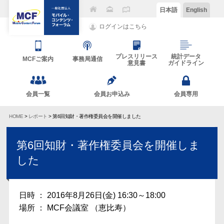
日本語
English
ログインはこちら
プレスリリース
統計データ
MCFご案内
事務局通信
意見書
ガイドライン
会員一覧
会員お申込み
会員専用
HOME
>
レポート
> 第6回知財・著作権委員会を開催しました
第6回知財・著作権委員会を開催しま
した
日時 ： 2016年8月26日(金) 16:30～18:00
場所 ： MCF会議室 （恵比寿）