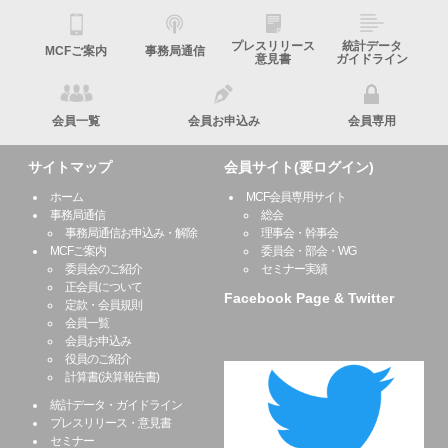
プレスリリース
統計データ
MCFご案内
事務局通信
意見書
ガイドライン
会員一覧
会員お申込み
会員専用
サイトマップ
会員サイト(要ログイン)
ホーム
MCF会員専用サイト
事務局通信
総会
事務局通信お申込み・解除
理事会・幹事会
MCFご案内
委員会・部会・WG
委員会のご紹介
セミナー実績
正会員について
Facebook Page & Twitter
定款・会員規則
会員一覧
会員お申込み
役員のご紹介
計算書(決算報告書)
統計データ・ガイドライン
プレスリリース・意見書
セミナー