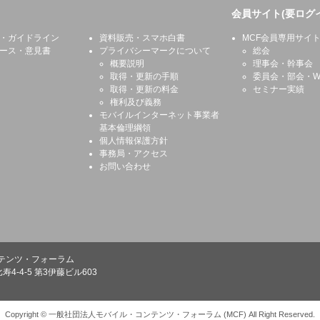
会員サイト(要ログ
・ガイドライン
資料販売・スマホ白書
MCF会員専用サイ
ース・意見書
プライバシーマークについて
総会
概要説明
理事会・幹事会
取得・更新の手順
委員会・部会・W
取得・更新の料金
セミナー実績
権利及び義務
モバイルインターネット事業者
基本倫理綱領
個人情報保護方針
事務局・アクセス
お問い合わせ
テンツ・フォーラム
寿4-4-5 第3伊藤ビル603
Copyright © 一般社団法人モバイル・コンテンツ・フォーラム (MCF) All Right Reserved.