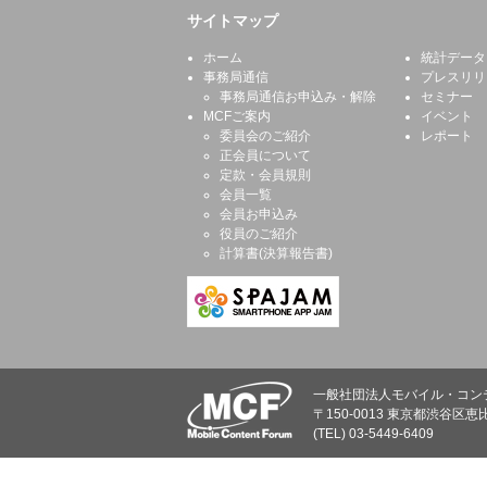
サイトマップ
ホーム
統計データ
事務局通信
プレスリリ
事務局通信お申込み・解除
セミナー
MCFご案内
イベント
委員会のご紹介
レポート
正会員について
定款・会員規則
会員一覧
会員お申込み
役員のご紹介
計算書(決算報告書)
一般社団法人モバイル・コン
〒150-0013 東京都渋谷区恵比
(TEL) 03-5449-6409