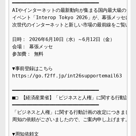
━━━━━━━━━━━━━━━━━━━━━━━━━━━━━━  

AIやインターネットの最新動向が集まる国内最大級のテク
イベント「Interop Tokyo 2026」が、幕張メッセに
次世代のインターネットと新しい市場の最前線をご覧いただ
日時： 2026年6月10日（水）～6月12日（金）

会場： 幕張メッセ

参加費： 無料

▼事前登録はこちら

https://go.f2ff.jp/int26supportemail63

━━━━━━━━━━━━━━━━━━━━━━━━━━━━━━  

■□ 【経済産業省】「ビジネスと人権」に関する行動計画の改
━━━━━━━━━━━━━━━━━━━━━━━━━━━━━━  

「ビジネスと人権」に関する行動計画の改定につきまして、
周知の依頼がございましたので、ご案内申し上げます。 

▼周知依頼文
