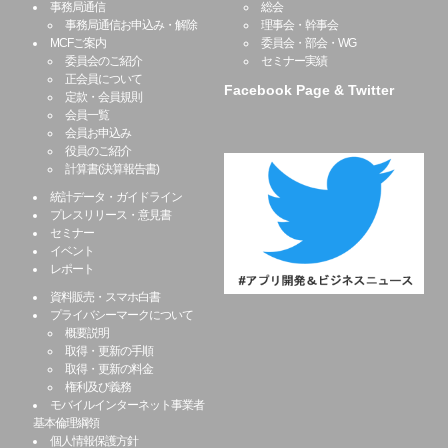
事務局通信
総会
事務局通信お申込み・解除
理事会・幹事会
MCFご案内
委員会・部会・WG
委員会のご紹介
セミナー実績
正会員について
Facebook Page & Twitter
定款・会員規則
会員一覧
会員お申込み
役員のご紹介
計算書(決算報告書)
統計データ・ガイドライン
プレスリリース・意見書
セミナー
イベント
レポート
資料販売・スマホ白書
プライバシーマークについて
概要説明
取得・更新の手順
取得・更新の料金
権利及び義務
モバイルインターネット事業者
基本倫理綱領
個人情報保護方針