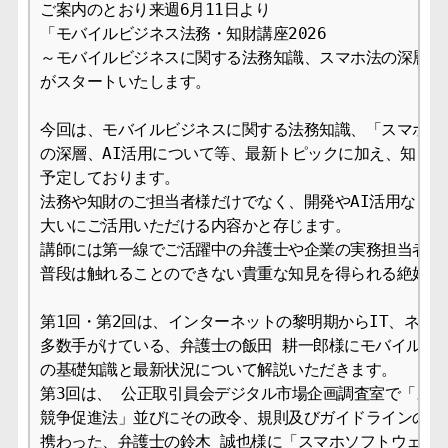
ご案内のとおり来週6月11日より

「モバイルビジネス法務・知財講座2026

～モバイルビジネスに関する法務知識、スマホ法の深層、A
がスタートいたします。

今回は、モバイルビジネスに関する法務知識、「スマホソフ
の深層、AI活用について等、最新トピックに加え、知って
予定しております。

法務や知財のご担当者様だけでなく、開発やAI活用などの
大いにご活用いただける内容かと存じます。

講師には第一線でご活躍中の弁護士や企業の実務担当者をお
普段は触れることのできない貴重な知見を得られる絶好の機
第1回・第2回は、インターネットの黎明期からIT、ネット
多数手がけている、弁護士の飯田 耕一郎様にモバイルビジ
の基礎知識と最新状況について解説いただきます。

第3回は、 公正取引員会デジタル市場企画調査室で「スマ
競争促進法」並びにその政令、規則及びガイドラインの立案
携わった、弁護士の鈴木 誠也様に「スマホソフトウェア競