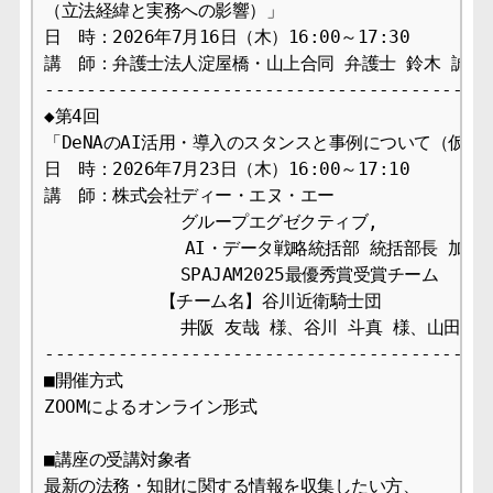
（立法経緯と実務への影響）」

日　時：2026年7月16日（木）16:00～17:30

講　師：弁護士法人淀屋橋・山上合同 弁護士 鈴木 誠也 
-------------------------------------------
◆第4回

「DeNAのAI活用・導入のスタンスと事例について（仮）」
日　時：2026年7月23日（木）16:00～17:10

講　師：株式会社ディー・エヌ・エー

             グループエグゼクティブ, 

      	     AI・データ戦略統括部 統括部長 加茂 雄亮 様

             SPAJAM2025最優秀賞受賞チーム

           【チーム名】谷川近衛騎士団

             井阪 友哉 様、谷川 斗真 様、山田 健太
-------------------------------------------
■開催方式

ZOOMによるオンライン形式

■講座の受講対象者

最新の法務・知財に関する情報を収集したい方、
