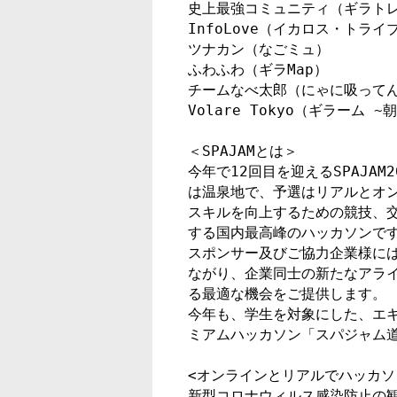
史上最強コミュニティ（ギラトレ
InfoLove（イカロス・トラ
ツナカン（なごミュ）

ふわふわ（ギラMap）

チームなべ太郎（にゃに吸ってん
Volare Tokyo（ギラーム
＜SPAJAMとは＞

今年で12回目を迎えるSPAJAM
は温泉地で、予選はリアルとオン
スキルを向上するための競技、交
する国内最高峰のハッカソンです
スポンサー及びご協力企業様には
ながり、企業同士の新たなアライ
る最適な機会をご提供します。

今年も、学生を対象にした、エキ
ミアムハッカソン「スパジャム道
<オンラインとリアルでハッカソ
新型コロナウィルス感染防止の観