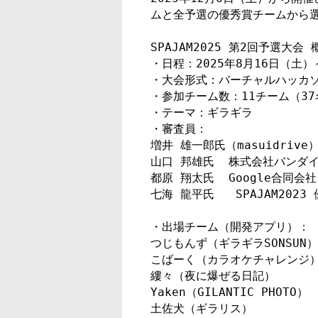
ムと全予選の優秀賞チームから選
SPAJAM2025 第2回予選大会 概
・日程：2025年8月16日（土）～
・大会形式：バーチャルハッカソ
・参加チーム数：11チーム（37
・テーマ：ギラギラ

・審査員：

増井 雄一郎氏（masuidrive） 
山口 邦雄氏  株式会社バンダ
都原 翔太氏  Google合同
七海 龍平氏   SPAJAM2023 
・出場チーム（開発アプリ）：

つじもんず（ギラギラSONSUN）

こばーく（カラオケチャレンジ）
縷々（夜に爆ぜる日記）

Yaken（GILANTIC PHOTO）

土佐犬（ギラリス）
