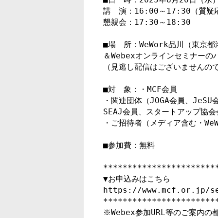
講　演：16:00～17:30（質疑
懇親会：17:30～18:30

■場　所：WeWork品川（東京都港
＆Webexオンラインセミナーの
（見逃し配信はございませんので
■対　象：・MCF会員

・関連団体（JOGA会員、JeSU会
SEAJ会員、スタートアップ協会会
・ご招待者（メディア含む・WeWo
■参加費：無料

************************
▼お申込みはこちら

https://www.mcf.or.jp/se
************************
※Webex参加URL等のご案内