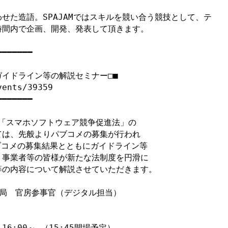
せた造語。SPAJAMではスキルを競い合う競技として、テ
間内で企画、開発、発表して頂きます。

━━━━━━

イドライン等の解説セミナー□■

ents/39359

━━━━━━

る「スマホソフトウェア競争促進法」の

は、先般よりパブコメの募集が行われ

ブコメの募集結果とともにガイドライン等

事業者等の皆様が新たな法制度を円滑に

の内容について解説させていただきます。

局　官房参事官（デジタル担当）

16:00～ （15:45開場予定）
