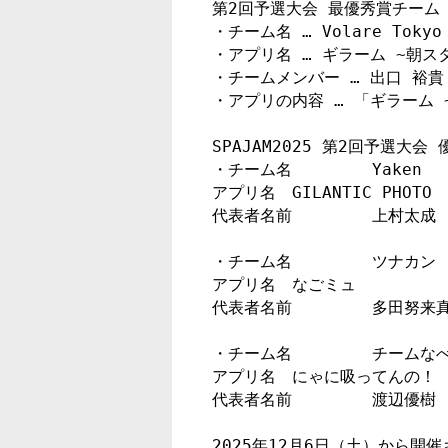
第2回予選大会 最優秀賞チーム

・チーム名 … Volare Tokyo

・アプリ名 … ギラーム ~朝ス
・チームメンバー … 出口 裕
・アプリの内容 … 「ギラーム 
SPAJAM2025 第2回予選大会 
・チーム名	Yaken

アプリ名	GILANTIC PHOTO

代表者名前	上村太成

・チーム名	ツナカン

アプリ名	なごミュ

代表者名前	多田努来真

・チーム名	チームなべ太郎

アプリ名	にゃに吸ってんの！

代表者名前	渡辺優樹

2025年12月6日（土）から開