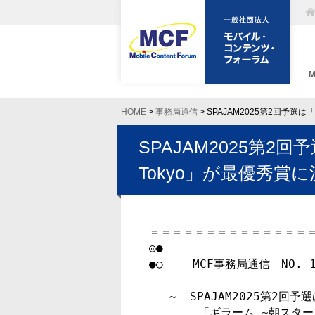
HOME
>
事務局通信
> SPAJAM2025第2回予選
SPAJAM2025第2
Tokyo」が最優秀賞
＝＝＝＝＝＝＝＝＝＝＝＝＝＝＝
◎●

●○　　 MCF事務局通信　NO. 17
 　～　SPAJAM2025第2回予選は

       「ギラーム ~朝スタートダッシュを切れるアラーム~」を開発した
