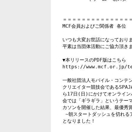
                              「Volare Tokyo」
＝＝＝＝＝＝＝＝＝＝＝＝＝＝＝
MCF会員およびご関係者 各位　

いつも大変お世話になっております
平素は当団体活動にご協力頂きま
▼本リリースのPDF版はこちら

https://www.mcf.or.jp/t
一般社団法人モバイル・コンテン
クリエイター競技会であるSPAJA
ら17日(日)にかけてオンライ
会では「ギラギラ」というテーマ
カソンを開催した結果、最優秀賞
 ~朝スタートダッシュを切れるアラーム~」を開発したチーム「Volare Tokyo」

となりました！
