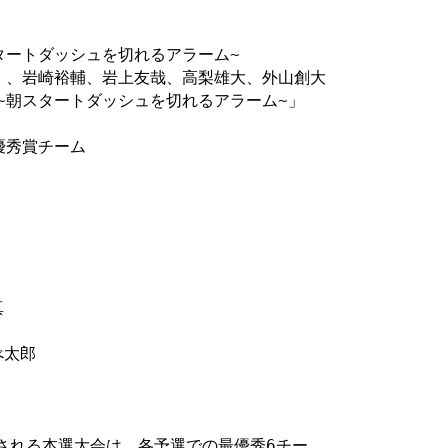
タートダッシュを切れるアラーム~

貴 、岩崎裕輔、岩上友哉、高梨雄大、外山創大

~朝スタートダッシュを切れるアラーム~」

優秀賞チーム

催される本選大会は、各予選での最優秀6チー
