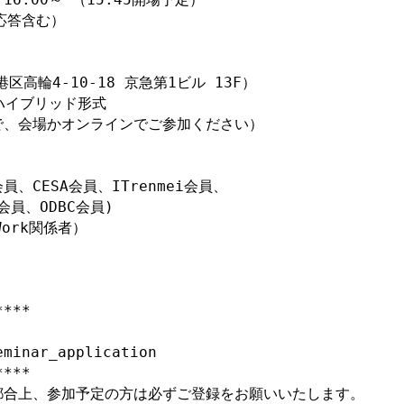
応答含む）

区高輪4-10-18 京急第1ビル 13F）

ハイブリッド形式

、会場かオンラインでご参加ください）

員、CESA会員、ITrenmei会員、

員、ODBC会員)

rk関係者）

***

minar_application

***

の都合上、参加予定の方は必ずご登録をお願いいたします。
