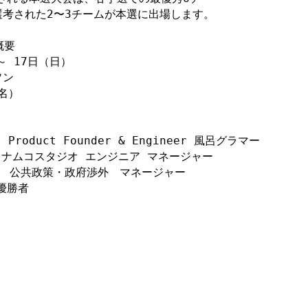
考された2〜3チームが本選に出場します。

要

 17日（日）

ン

名）

Product Founder & Engineer 風呂グラマー

イナムコスタジオ エンジニア マネージャー

会社　公共政策・政府渉外　マネージャー

優勝者


