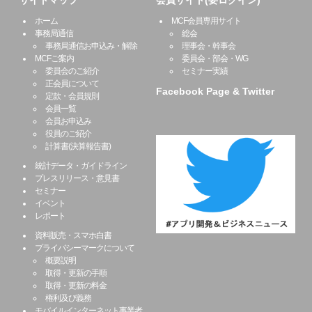
サイトマップ
会員サイト(要ログイン)
ホーム
MCF会員専用サイト
事務局通信
総会
事務局通信お申込み・解除
理事会・幹事会
MCFご案内
委員会・部会・WG
委員会のご紹介
セミナー実績
正会員について
Facebook Page & Twitter
定款・会員規則
会員一覧
会員お申込み
役員のご紹介
計算書(決算報告書)
統計データ・ガイドライン
プレスリリース・意見書
セミナー
イベント
レポート
資料販売・スマホ白書
プライバシーマークについて
概要説明
取得・更新の手順
取得・更新の料金
権利及び義務
モバイルインターネット事業者