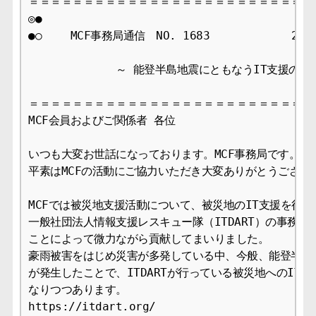
＝＝＝＝＝＝＝＝＝＝＝＝＝＝＝＝＝＝＝＝＝＝＝＝＝＝＝
◎●

●○　　 MCF事務局通信　NO. 1683　　　　　    2024/
             ～ 能登半島地震にともなうIT支援のお
＝＝＝＝＝＝＝＝＝＝＝＝＝＝＝＝＝＝＝＝＝＝＝＝＝＝＝
MCF会員およびご関係者 各位

いつも大変お世話になっております。MCF事務局です。

平素はMCFの活動にご協力いただき大変ありがとうございま
MCFでは被災地支援活動について、被災地のIT支援を行っ
一般社団法人情報支援レスキュー隊（ITDART）の事務局
ことによって微力ながら貢献してまいりました。

豪雨被害をはじめ災害が多発している中、今般、能登半島で
が発生したことで、ITDARTが行っている被災地へのIT支
なりつつあります。

https://itdart.org/
