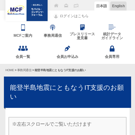
日本語
English
ログインはこちら
プレスリリース
統計データ
MCFご案内
事務局通信
意見書
ガイドライン
会員一覧
会員お申込み
会員専用
HOME
>
事務局通信
> 能登半島地震にともなうIT支援のお願い
能登半島地震にともなうIT支援のお願
い