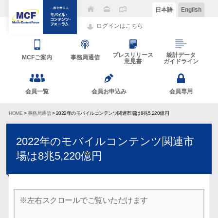
日本語
English
ログインはこちら
プレスリリース
統計データ
MCFご案内
事務局通信
意見書
ガイドライン
会員一覧
会員お申込み
会員専用
HOME
>
事務局通信
> 2022年のモバイルコンテンツ関連市場は8兆5,220億円
2022年のモバイルコンテンツ関連市
場は8兆5,220億円