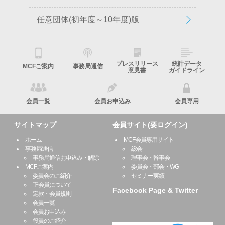
任意団体(初年度～10年度)版
プレスリリース
統計データ
MCFご案内
事務局通信
意見書
ガイドライン
会員一覧
会員お申込み
会員専用
サイトマップ
会員サイト(要ログイン)
ホーム
MCF会員専用サイト
事務局通信
総会
事務局通信お申込み・解除
理事会・幹事会
MCFご案内
委員会・部会・WG
委員会のご紹介
セミナー実績
正会員について
Facebook Page & Twitter
定款・会員規則
会員一覧
会員お申込み
役員のご紹介