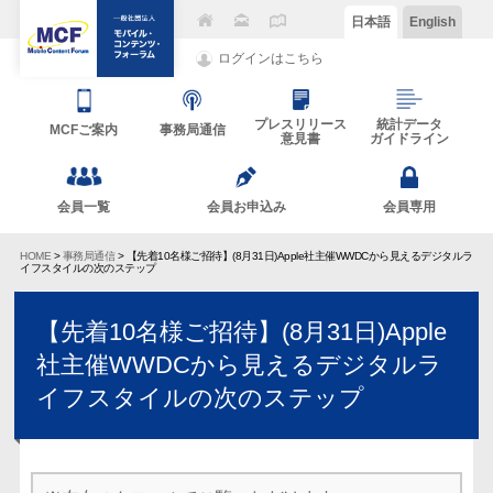
日本語
English
ログインはこちら
プレスリリース
統計データ
MCFご案内
事務局通信
意見書
ガイドライン
会員一覧
会員お申込み
会員専用
HOME
>
事務局通信
> 【先着10名様ご招待】(8月31日)Apple社主催WWDCから見えるデジタルラ
イフスタイルの次のステップ
【先着10名様ご招待】(8月31日)Apple
社主催WWDCから見えるデジタルラ
イフスタイルの次のステップ