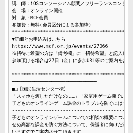
講　師：iOSコンソーシアム顧問／フリーランスコンサルタン
会　場：オンライン開催

対　象：MCF会員

参加費：無料(会員区分による参加枠)

*******************************************
▼詳細とお申込みはこちら

https://www.mcf.or.jp/events/27066

※招待ご希望の方は「備考欄」に「招待希望」と記入してく
参加頂ける場合は27日（金）に参加URL等のご案内をお送
*******************************************
━━━━━━━━━━━━━━━━━━━━━━━━━━━━━━ 

■□【国民生活センター様】

「スマホを渡しただけなのに…」「家庭用ゲーム機でいつの
子どものオンラインゲーム課金のトラブルを防ぐには？■□ 
-------------------------------------------
子どものオンラインゲームについての相談の概要についてま
せぬ高額な課金を防ぐ方法について、保護者に向けた注意喚
いますのでご案内させて頂きます。
