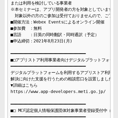
または利用を検討している事業者

※本セミナーは、アプリ開発者の方を対象としています。

　対象以外の方のご参加は受付ておりませんので、ご了承お
■開催方法：Webex Eventsによるオンライン開催

■参加費　：無料

■言語　　：日英の同時翻訳・同時通訳（予定）

■申込締切：2021年8月23日(月)

━━━━━━━━━━━━━━━━━━━━━━━━━━━━━━

■□アプリストア利用事業者向けデジタルプラットフォーム
━━━━━━━━━━━━━━━━━━━━━━━━━━━━━━

デジタルプラットフォームを利用するアプリストア利用事業
解決に向けた支援を行うための相談窓口を設置しました。

▼詳細はこちら

https://www.app-developers.meti.go.jp/

━━━━━━━━━━━━━━━━━━━━━━━━━━━━━━

■□ MCF認定個人情報保護団体対象事業者登録受付中 ■□

━━━━━━━━━━━━━━━━━━━━━━━━━━━━━━
