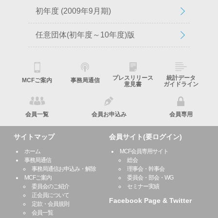
初年度 (2009年9月期)
任意団体(初年度～10年度)版
プレスリリース
統計データ
MCFご案内
事務局通信
意見書
ガイドライン
会員一覧
会員お申込み
会員専用
サイトマップ
会員サイト(要ログイン)
ホーム
MCF会員専用サイト
事務局通信
総会
事務局通信お申込み・解除
理事会・幹事会
MCFご案内
委員会・部会・WG
委員会のご紹介
セミナー実績
正会員について
Facebook Page & Twitter
定款・会員規則
会員一覧