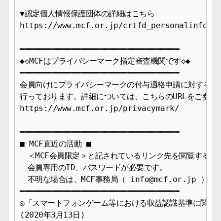
▼認定個人情報保護団体の詳細はこちら

https://www.mcf.or.jp/crtfd_personalinfo

━━━━━━━━━━━━━━━━━━━━━━━━━━━━━━━━━━

◆◇MCFはプライバシーマーク指定審査機関です◇◆

━━━━━━━━━━━━━━━━━━━━━━━━━━━━━━━━━━

会員向けにプライバシーマークの付与適格申請に対する審査
行っております。詳細については、こちらのURLをご参照下
https://www.mcf.or.jp/privacymark/

━━━━━━━━━━━━━━━━━━━━━━━━━━━━━━━━━━

■ MCF直近の活動 ■

　＜MCF会員限定＞と記されているリンク先を閲覧するには
　会員専用のID、パスワードが必要です。

　不明な場合は、MCF事務局（ info@mcf.or.jp ）
━━━━━━━━━━━━━━━━━━━━━━━━━━━━━━━━━━

◎「スマートフォンゲーム等における収益認識基準に関する
(2020年3月13日)
