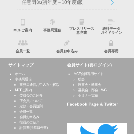
任意団体(初年度～10年度)版
プレスリリース
統計データ
MCFご案内
事務局通信
意見書
ガイドライン
会員一覧
会員お申込み
会員専用
サイトマップ
会員サイト(要ログイン)
ホーム
MCF会員専用サイト
事務局通信
総会
事務局通信お申込み・解除
理事会・幹事会
MCFご案内
委員会・部会・WG
委員会のご紹介
セミナー実績
正会員について
Facebook Page & Twitter
定款・会員規則
会員一覧
会員お申込み
役員のご紹介
計算書(決算報告書)