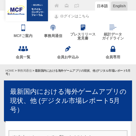
日本語
English
ログインはこちら
プレスリリース
統計データ
MCFご案内
事務局通信
意見書
ガイドライン
会員一覧
会員お申込み
会員専用
HOME
>
事務局通信
> 最新国内における海外ゲームアプリの現状、他 (デジタル市場レポート5月
号）
最新国内における海外ゲームアプリの
現状、他 (デジタル市場レポート5月
号）