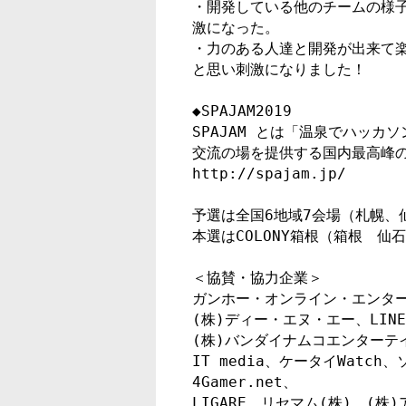
・開発している他のチームの様
激になった。

・力のある人達と開発が出来て
と思い刺激になりました！

◆SPAJAM2019

SPAJAM とは「温泉でハッカ
交流の場を提供する国内最高峰の
http://spajam.jp/

予選は全国6地域7会場（札幌、
本選はCOLONY箱根（箱根　仙
＜協賛・協力企業＞

ガンホー・オンライン・エンターテ
(株)ディー・エヌ・エー、LINE(
(株)バンダイナムコエンターテイ
IT media、ケータイWatc
4Gamer.net、

LIGARE、リセマム(株)、(