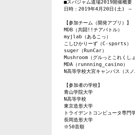
■スパジャム道場2019開催概要

日時：2019年4月20日(土) ～
【参加チーム（開発アプリ）】

MDB（共闘!!チアバトル）

myjlab（あるこっ）

こしひかりーず（C-sports）

suger（RunCar）

Mushroom（グルっとこれくしょ
MDA（runnning_casino）

N高等学校大宮キャンパス（スノ
【参加者の学校】

青山学院大学

N高等学校

東京造形大学

トライデントコンピュータ専門学
長岡造形大学

※50音順
