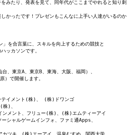
子をみたり、発表を見て、同年代がここまでやれると知り刺
楽しかったです！プレゼンもこんなに上手い人達がいるのか
ソン」を合言葉に、スキルを向上するための競技と

ハッカソンです。

仙台、東京A、東京B、東海、大阪、福岡）、

石原）で開催します。

イメント(株)、 (株)ドワンゴ

株)、

ンメント、フリュー(株)、(株)エムティーアイ

h、ソーシャルゲームインフォ、ファミ通Apps、
株)アカツキ、(株)エーアイ、温泉むすめ、関西大学、
