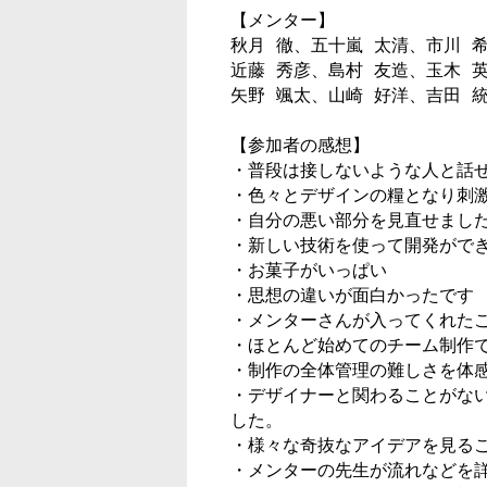
【メンター】

秋月 徹、五十嵐 太清、市川 希
近藤 秀彦、島村 友造、玉木 英
矢野 颯太、山崎 好洋、吉田 統
【参加者の感想】

・普段は接しないような人と話せ
・色々とデザインの糧となり刺激
・自分の悪い部分を見直せました
・新しい技術を使って開発ができ
・お菓子がいっぱい

・思想の違いが面白かったです

・メンターさんが入ってくれたこ
・ほとんど始めてのチーム制作で
・制作の全体管理の難しさを体感
・デザイナーと関わることがな
した。

・様々な奇抜なアイデアを見るこ
・メンターの先生が流れなどを詳