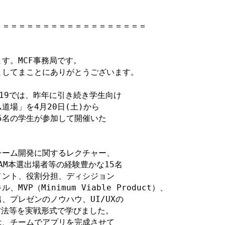
＝＝＝＝＝＝＝＝＝＝＝＝＝＝＝＝＝＝

。MCF事務局です。

してまことにありがとうございます。

019では、昨年に引き続き学生向け

場」を4月20日(土)から

25名の学生が参加して開催いた

ーム開発に関するレクチャー、

AM本選出場者等の経験豊かな15名

ント、役割分担、ディシジョン

P（Minimum Viable Product）、 

プレゼンのノウハウ、UI/UXの

方法等を実戦形式で学びました。

、チームでアプリを完成させて
