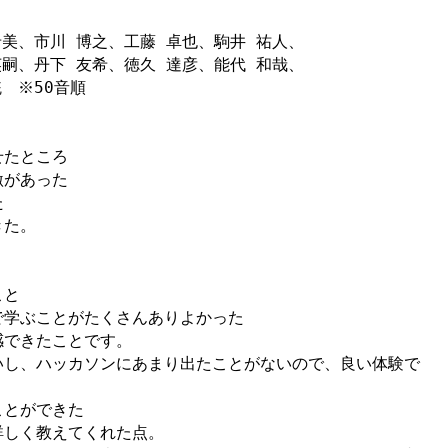
美、市川 博之、工藤 卓也、駒井 祐人、

嗣、丹下 友希、徳久 達彦、能代 和哉、

　※50音順

たところ

があった



た。

と

学ぶことがたくさんありよかった

できたことです。

いし、ハッカソンにあまり出たことがないので、良い体験で
とができた

しく教えてくれた点。
