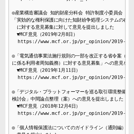
◎産業構造審議会 知的財産分科会 特許制度小委員会 

「実効的な権利保護に向けた知財紛争処理システムの在り方
　に対する意見募集に対して意見を提出しました

　▼MCF意見（2019年2月8日）

  https://www.mcf.or.jp/pr_opinion/2019-09

◎「電気通信事業法施行規則の一部を改正する省令案（電気
に係る利用者周知義務）に対する意見募集」への意見を提出
　▼MCF意見（2019年1月11日） 

  https://www.mcf.or.jp/pr_opinion/2019-09

◎「デジタル・プラットフォーマーを巡る取引環境整備に関
検討会」中間論点整理（案）への意見を提出しました

　▼MCF意見（2018年12月4日） 

  https://www.mcf.or.jp/pr_opinion/2019-09

◎「個人情報保護法についてのガイドライン（通則編）」改