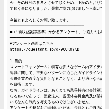
今回その検討の参考とさせて頂くため、下記のとおりアンケ
て頂く事になりました。是非ご協力頂けましたら幸いです。
今後ともよろしくお願い致します。

━━━━━━━━━━━━━━━━━━━━━━━━━━━━━━━━

■□「新収益認識基準にかかるアンケート」ご協力のお願い□
━━━━━━━━━━━━━━━━━━━━━━━━━━━━━━━━

▼アンケート画面はこちら

https://questant.jp/q/9QUK8YKB

1.目的

スマートフォンゲームに特有な膨大なゲーム内アイテム等に
認識に関して、主要なパターンに応じたガイドラインを作成
会員企業の過度な負担となることなく、より適正な会計処理
を目指します。

なお、ガイドラインは、あくまでも業界特有の会計処理にお
なるものであって、監査法人、当団体会員企業及び業界企業
いてなんら制約を与えるものではございません。

アンケートの趣旨をご理解いただき、是非ともご協力の程よ