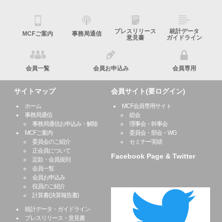
プレスリリース
統計データ
MCFご案内
事務局通信
意見書
ガイドライン
会員一覧
会員お申込み
会員専用
サイトマップ
会員サイト(要ログイン)
ホーム
MCF会員専用サイト
事務局通信
総会
事務局通信お申込み・解除
理事会・幹事会
MCFご案内
委員会・部会・WG
委員会のご紹介
セミナー実績
正会員について
Facebook Page & Twitter
定款・会員規則
会員一覧
会員お申込み
役員のご紹介
計算書(決算報告書)
統計データ・ガイドライン
プレスリリース・意見書