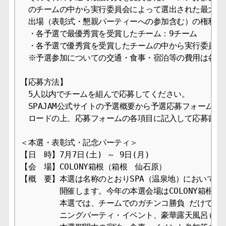
　のチームの中から実行委員会によって選出された最大3チーム
　出場（表彰式・懇親パーティーへの参加含む）の権利が与
　・各予選で最優秀賞を受賞したチーム：9チーム

　・各予選で優秀賞を受賞したチームの中から実行委員会に
　※予選参加についての交通・食事・宿泊等の費用は各チー
【応募方法】

　5人以内でチームを組んで応募してください。

　SPAJAM公式サイトの予選概要から予選応募フォームに
　ロードの上、応募フォームの各項目に記入して応募書類を
＜本選・表彰式・記念パーティ＞

【日　時】7月7日(土) ～ 9日(月)

【会　場】COLONY箱根（箱根　仙石原）

【概　要】本選は名称のとおりSPA（温泉地）において2泊
　　　　　開催します。今年の本選会場はCOLONY箱根とな
　　　　　本選では、チームでのガチンコ勝負 だけでなく
　　　　　ニングパーティ・イベント、豪華露天風呂も楽し