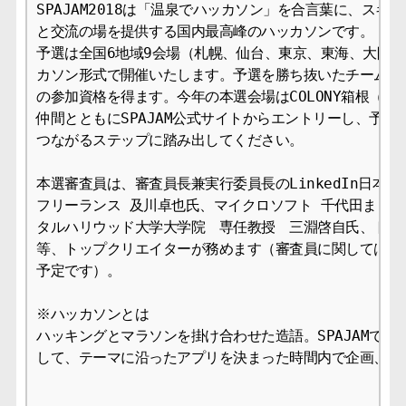
SPAJAM2018は「温泉でハッカソン」を合言葉に、スキ
と交流の場を提供する国内最高峰のハッカソンです。

予選は全国6地域9会場（札幌、仙台、東京、東海、大阪、
カソン形式で開催いたします。予選を勝ち抜いたチームが、
の参加資格を得ます。今年の本選会場はCOLONY箱根（箱
仲間とともにSPAJAM公式サイトからエントリーし、予選
つながるステップに踏み出してください。

本選審査員は、審査員長兼実行委員長のLinkedIn日本代
フリーランス 及川卓也氏、マイクロソフト 千代田まどか
タルハリウッド大学大学院　専任教授　三淵啓自氏、トレタ 
等、トップクリエイターが務めます（審査員に関しては、随
予定です）。

※ハッカソンとは

ハッキングとマラソンを掛け合わせた造語。SPAJAMでは
して、テーマに沿ったアプリを決まった時間内で企画、開発