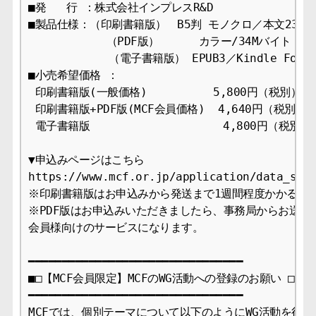
■発   行 ：株式会社インプレスR&D

■製品仕様：（印刷書籍版）　B5判 モノクロ／本文232ペ
　          （PDF版） 　　　カラー/34Mバイト 
            （電子書籍版） EPUB3／Kindle Format8
■小売希望価格 ：  

 印刷書籍版(一般価格) 　　    　5,800円（税別）

 印刷書籍版+PDF版(MCF会員価格)  4,640円（税別）

 電子書籍版              　　 　4,800円（税別）

▼申込みページはこちら

https://www.mcf.or.jp/application/data_sale
※印刷書籍版はお申込みから発送まで1週間程度かかる場合
※PDF版はお申込みいただきましたら、事務局からお送りし
会員様向けのサービスになります。

━━━━━━━━━━━━━━━━━━━━━━━━━━━━━━━━

■□【MCF会員限定】MCFのWG活動への登録のお願い □■

━━━━━━━━━━━━━━━━━━━━━━━━━━━━━━━━

MCFでは、個別テーマについて以下のようにWG活動を行っ