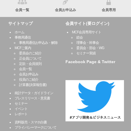
会員一覧
会員お申込み
会員専用
サイトマップ
会員サイト(要ログイン)
ホーム
MCF会員専用サイト
事務局通信
総会
事務局通信お申込み・解除
理事会・幹事会
MCFご案内
委員会・部会・WG
委員会のご紹介
セミナー実績
正会員について
Facebook Page & Twitter
定款・会員規則
会員一覧
会員お申込み
役員のご紹介
計算書(決算報告書)
統計データ・ガイドライン
プレスリリース・意見書
セミナー
イベント
レポート
資料販売・スマホ白書
プライバシーマークについて