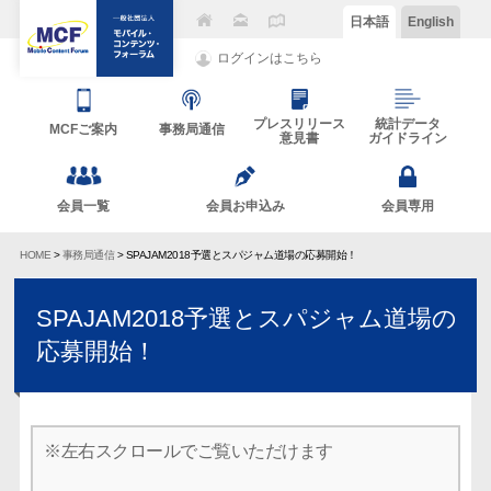
日本語
English
ログインはこちら
プレスリリース
統計データ
MCFご案内
事務局通信
意見書
ガイドライン
会員一覧
会員お申込み
会員専用
HOME
>
事務局通信
> SPAJAM2018予選とスパジャム道場の応募開始！
SPAJAM2018予選とスパジャム道場の
応募開始！