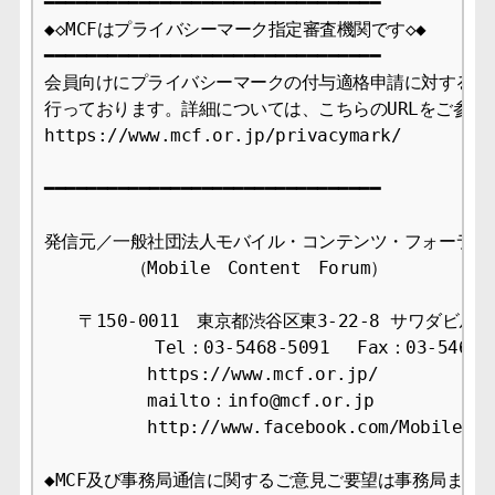
━━━━━━━━━━━━━━━━━━━━━━━━━━━━━━━━

◆◇MCFはプライバシーマーク指定審査機関です◇◆

━━━━━━━━━━━━━━━━━━━━━━━━━━━━━━━━

会員向けにプライバシーマークの付与適格申請に対する審査
行っております。詳細については、こちらのURLをご参照下
https://www.mcf.or.jp/privacymark/

━━━━━━━━━━━━━━━━━━━━━━━━━━━━━━━━

発信元／一般社団法人モバイル・コンテンツ・フォーラム事
　　　　　（Mobile　Content　Forum）

　　〒150-0011　東京都渋谷区東3-22-8 サワダビル4F
　　　    　Tel：03-5468-5091　 Fax：03-5468-1
　　　　　　https://www.mcf.or.jp/

　　　　　　mailto：info@mcf.or.jp

　　　　　　http://www.facebook.com/MobileCont
◆MCF及び事務局通信に関するご意見ご要望は事務局までお