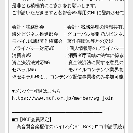
是非とも積極的にご参加をお願いします。

ご申請いただきますと各部会WG専用のMLに登録させていた
会計・税務部会　　　　：会計・税務処理の情報共有、課題
海外ビジネス推進部会　：グローバル展開でのビジネス支援
モバイル知財著作権部会：著作権団体等との交渉

プライバシー対応WG  　：個人情報等のプライバシー対応
消費者WG　　　　　　　：消費者庁管轄の法律に係る検討

資金決済法対応WG　　　：資金決済法に関する意見のとり
ゼネラルWG　　　　　　：モバイルコンテンツ業界意見の
※ゼネラルWGは、コンテンツ配信事業者のみ参加可能です。
▼メンバー登録はこちら

https://www.mcf.or.jp/member/wg_join

━━━━━━━━━━━━━━━━━━━━━━━━━━━━━━━━

■□【MCF会員限定】

　高音質音楽配信のハイレゾ(Hi-Res)ロゴ申請手続きのご