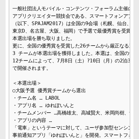
一般社団法人モバイル・コンテンツ・フォーラム主催の国内
アプリクリエイター競技会である、スマートフォンアプリジャ
（以下、SPAJAM2017）は全国の9会場（札幌、仙台、東京
東京D、名古屋、大阪、福岡）で予選で最優秀賞を受賞した 
本選出場を勝ち取りました。

更に、全国の優秀賞を受賞した26チームから厳正なる選考
3 チームが本選出場を獲得しました。本選は、全国の予選
12チームによって、7月8日（土）?10日（月）の2泊3日にお
で開催されます。

＜本選出場＞

○大阪予選 優秀賞チームから選出

・チーム名 … LABOL

・アプリ名 … ゆれぽいんと

・チームメンバー …高橋雄太、高城賢大、米岡尚樹、音田
・アプリの内容 … 

「電車」というテーマに対して、ユーザ参加型センシングを
事前通知アプリ「ゆれぽいんと」を開発。スマートフォンの