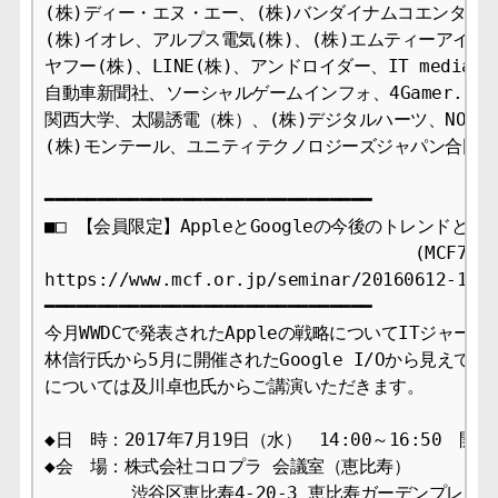
(株)ディー・エヌ・エー、(株)バンダイナムコエンターテ
(株)イオレ、アルプス電気(株)、(株)エムティーアイ、フ
ヤフー(株)、LINE(株)、アンドロイダー、IT media、ケー
自動車新聞社、ソーシャルゲームインフォ、4Gamer.net
関西大学、太陽誘電（株）、(株)デジタルハーツ、NORDI
(株)モンテール、ユニティテクノロジーズジャパン合同会社
━━━━━━━━━━━━━━━━━━━━━━━━━━━━━━━

■□ 【会員限定】AppleとGoogleの今後のトレンドと進化
                                   (MCF7
https://www.mcf.or.jp/seminar/20160612-1454
━━━━━━━━━━━━━━━━━━━━━━━━━━━━━━━

今月WWDCで発表されたAppleの戦略についてITジャーナ
林信行氏から5月に開催されたGoogle I/Oから見えてきたG
については及川卓也氏からご講演いただきます。

◆日　時：2017年7月19日（水）　14:00～16:50　開場13
◆会　場：株式会社コロプラ 会議室（恵比寿）

　　　　　渋谷区恵比寿4-20-3 恵比寿ガーデンプレイスタ