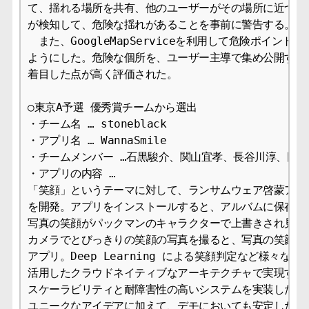
て、揺れる場所を共有、他のユーザーがその場所に近づくと
が検知して、危険な揺れがあることを事前に警告する。

　また、GoogleMapServiceを利用して危険ポイント
ようにした。危険な個所を、ユーザー主導で集め公開すると
着目した点が高く評価された。

○東京A予選 優秀賞チームから選出

・チーム名 … stoneblack

・アプリ名 … WannaSmile

・チームメンバー …石黒駿介、関山宜孝、長谷川淳、田島
・アプリの内容 … 

「笑顔」というテーマに対して、ランサムウェア啓蒙アプリの「
を開発。アプリをインストールすると、アルバムに保存され
写真の笑顔がパックマンのキャラクターで上書きされ見えな
カメラでとびっきりの笑顔の写真を撮ると、写真の笑顔を取
アプリ。Deep Learning による笑顔判定など様々な処理
活用したクラウドネイティブなアーキテクチャで実現するこ
スケーラビリティと耐障害性の高いシステムを実装した。

ユニークなアイデアに加えて、デモにおいても安定した動作