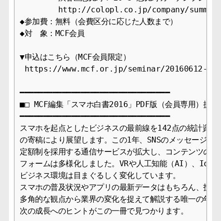
　　　　　http://colopl.co.jp/company/summary/
◆参加費：無料（会費区分に応じた人数まで）

◆対　象：MCF会員

▼申込はこちら（MCF会員限定）

 https://www.mcf.or.jp/seminar/20160612-145
━━━━━━━━━━━━━━━━━━━━━━━━━━━━━━━━

■□ MCF編集「スマホ白書2016」PDF版（会員専用）提供開
━━━━━━━━━━━━━━━━━━━━━━━━━━━━━━━━

スマホを起点としたビジネスの最前線を142点の統計資料と
の寄稿により展望します。この1年、SNSのメッセージング
定額制を採用する通信サービスが拡大し、コンテンツのプラ
フォームは多様化しました。VRや人工知能（AI）、IoTへ
ビジネス環境は目まぐるしく変化しています。

スマホの普及状況やアプリの最新データはもちろん、技術、
多角的な観点から業界の変化を捉えて解説する唯一の年鑑で
次の成長へのヒントがこの一冊で見つかります。
