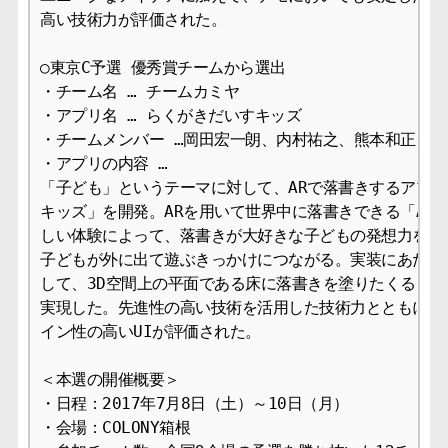
高い技術力が評価された。

○東京C予選 優秀賞チームから選出

・チーム名 … チームカミヤ

・アプリ名 … らくがきだいすキッズ

・チームメンバー …岡田宏一朗、内村祐之、熊本和正、田
・アプリの内容 … 

「子ども」というテーマに対して、ARで落書きするアプリ
キッズ」を開発。ARを用いて世界中に落書きできる「AR×
しい体験によって、落書きが大好きな子どもの発想力をさら
子どもが外に出て遊ぶきっかけにつながる。実装にあたっては
して、3D空間上の平面である床に落書きを塗りたくるとい
実現した。先進性の高い技術を活用した技術力とともに、心
イン性の高いUIが評価された。

＜本選の開催概要＞

・日程：2017年7月8日（土）～10日（月）

・会場：COLONY箱根
