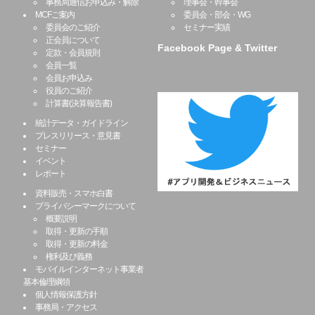
事務局通信お申込み・解除
理事会・幹事会
MCFご案内
委員会・部会・WG
委員会のご紹介
セミナー実績
正会員について
Facebook Page & Twitter
定款・会員規則
会員一覧
会員お申込み
役員のご紹介
計算書(決算報告書)
統計データ・ガイドライン
プレスリリース・意見書
セミナー
イベント
レポート
資料販売・スマホ白書
プライバシーマークについて
概要説明
取得・更新の手順
取得・更新の料金
権利及び義務
モバイルインターネット事業者
基本倫理綱領
個人情報保護方針
事務局・アクセス