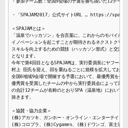
・参加チーム数：全国9会場の予選を勝ち抜いた12チーム

・「SPAJAM2017」公式サイトURL … https://spajam.
＜SPAJAMとは＞

「温泉でハッカソン」を合言葉に、これからのモバイルコン
イノベーションを起こすことが期待されるネクストクリエイ
スキルを向上するための競技（ハッカソン形式）と交流の場
となります。

今年で第4回目となるSPAJAMは、実行委員長にヤフー株式会
村上 臣氏を迎え、回を重ねるごとに規模を拡大しておりま
全国6地域9会場で開催する予選において、最優秀賞を受賞し
優秀賞を受賞したチームの中から実行委員会によって選出さ
の合計12チームが名称のとおりSPA（温泉地）において2泊
抜きます。

＜協賛・協力企業＞

(株)アカツキ、ガンホー・オンライン・エンターテイメント
(株)コロプラ、(株)Cygames、(株)ドワンゴ、富士通(株)