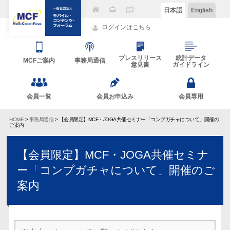
日本語
English
ログインはこちら
プレスリリース
統計データ
MCFご案内
事務局通信
意見書
ガイドライン
会員一覧
会員お申込み
会員専用
HOME
>
事務局通信
> 【会員限定】MCF・JOGA共催セミナー「コンプガチャについて」開催の
ご案内
【会員限定】MCF・JOGA共催セミナ
ー「コンプガチャについて」開催のご
案内