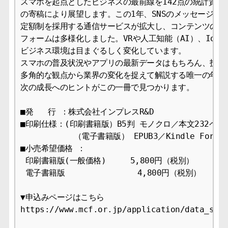
スマホを起点としたビジネスの最前線を142点の統計資料と
の寄稿により展望します。この1年、SNSのメッセージング
定額制を採用する通信サービスが拡大し、コンテンツのプラ
フォームは多様化しました。VRや人工知能（AI）、IoTへ
ビジネス環境は目まぐるしく変化しています。

スマホの普及状況やアプリの最新データはもちろん、技術、
多角的な観点から業界の変化を捉えて解説する唯一の年鑑で
次の成長へのヒントがこの一冊で見つかります。

■発   行 ：株式会社インプレスR&D

■印刷仕様：(印刷書籍版）B5判 モノクロ／本文232ページ
           （電子書籍版） EPUB3／Kindle Format8 
■小売希望価格 ： 

 印刷書籍版(一般価格)     5,800円（税別）

 電子書籍版               4,800円（税別）

▼申込みページはこちら

https://www.mcf.or.jp/application/data_sale