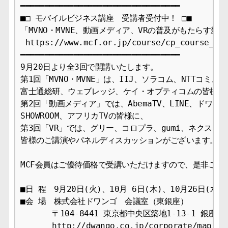
━━━━━━━━━━━━━━━━━━━━━━━━━━━━━━━━━

■□ モバイルビジネス講座　受講者受付中！ □■

「MVNO・MVNE、動画メディア、VRの普及がもたらす新時
 https://www.mcf.or.jp/course/cp_course_201
━━━━━━━━━━━━━━━━━━━━━━━━━━━━━━━━━

9月20日より全3回で開講いたします。

第1回「MVNO・MVNE」は、IIJ、ソラコム、NTTコミュ
富士通総研、ウェブレッジ、ケイ・オプティコムの皆様に、
第2回「動画メディア」では、AbemaTV、LINE、ドワン
SHOWROOM、アフリカTVの皆様に、

第3回「VR」では、グリー、コロプラ、gumi、ネクスト、
皆様のご講演やパネルディスカッションがございます。

MCF会員はご優待価格で受講いただけますので、是非ご受講
■日 程　9月20日(火)、10月 6日(木)、10月26日(水)　
■会 場　株式会社ドワンゴ　会議室（東銀座）

　　　　〒104-8441 東京都中央区築地1-13-1 銀座松
　　　　http://dwango.co.jp/corporate/map.htm