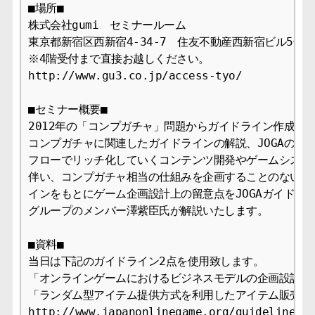
■場所■

株式会社gumi　セミナールーム

東京都新宿区西新宿4-34-7　住友不動産西新宿ビル5号館4
※4階受付まで直接お越しください。

http://www.gu3.co.jp/access-tyo/

■セミナー概要■

2012年の「コンプガチャ」問題からガイドライン作成の経
コンプガチャに関連したガイドラインの解説、JOGAの取り
フローでリッチ化していくコンテンツ開発やゲームシステム
伴い、コンプガチャ相当の仕組みを企画することのないよう
インをもとにゲーム企画設計上の留意点をJOGAガイドライ
グループのメンバー澤紫臣氏が解説いたします。

■資料■

当日は下記のガイドライン2点を使用致します。

「オンラインゲームにおけるビジネスモデルの企画設計およ
「ランダム型アイテム提供方式を利用したアイテム販売に
http://www.japanonlinegame.org/guidelines.p