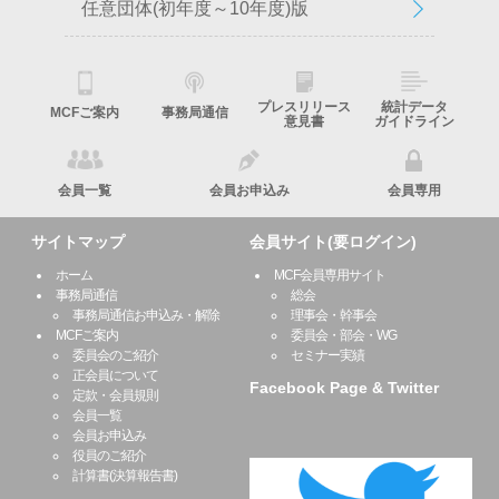
任意団体(初年度～10年度)版
プレスリリース
統計データ
MCFご案内
事務局通信
意見書
ガイドライン
会員一覧
会員お申込み
会員専用
サイトマップ
会員サイト(要ログイン)
ホーム
MCF会員専用サイト
事務局通信
総会
事務局通信お申込み・解除
理事会・幹事会
MCFご案内
委員会・部会・WG
委員会のご紹介
セミナー実績
正会員について
Facebook Page & Twitter
定款・会員規則
会員一覧
会員お申込み
役員のご紹介
計算書(決算報告書)