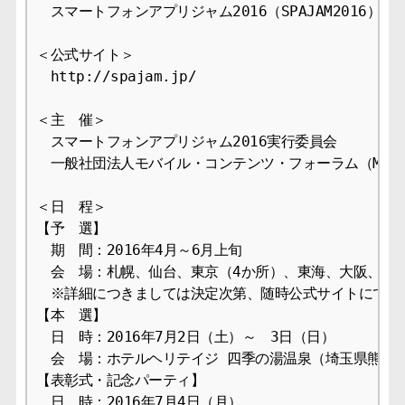
　スマートフォンアプリジャム2016（SPAJAM2016）

＜公式サイト＞

　http://spajam.jp/

＜主　催＞

　スマートフォンアプリジャム2016実行委員会

　一般社団法人モバイル・コンテンツ・フォーラム（MCF）
＜日　程＞

【予　選】

　期　間：2016年4月～6月上旬

　会　場：札幌、仙台、東京（4か所）、東海、大阪、福岡
　※詳細につきましては決定次第、随時公式サイトにて公開
【本　選】

　日　時：2016年7月2日（土）～　3日（日）

　会　場：ホテルヘリテイジ 四季の湯温泉（埼玉県熊谷市
【表彰式・記念パーティ】

　日　時：2016年7月4日（月）
