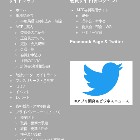
サイトマップ
会員サイト(要ログイン)
ホーム
MCF会員専用サイト
事務局通信
総会
事務局通信お申込み・解除
理事会・幹事会
MCFご案内
委員会・部会・WG
委員会のご紹介
セミナー実績
正会員について
Facebook Page & Twitter
定款・会員規則
会員一覧
会員お申込み
役員のご紹介
計算書(決算報告書)
統計データ・ガイドライン
プレスリリース・意見書
セミナー
イベント
レポート
資料販売・スマホ白書
プライバシーマークについて
概要説明
取得・更新の手順
取得・更新の料金
権利及び義務