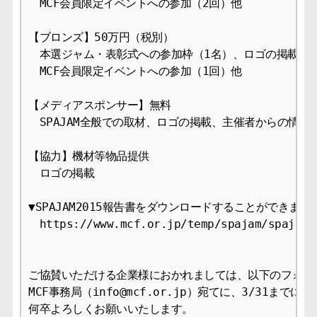
　MCF会員限定イベントへの参加（2回）他

【ブロンズ】50万円（税別）

　本選ジャム・表彰式への参加枠（1名）、ロゴの掲載、

　MCF会員限定イベントへの参加（1回）他

【メディアスポンサー】無料

　SPAJAM全般での取材、ロゴの掲載、主催者からの情報提
【協力】機材等物品提供

　ロゴの掲載

▼SPAJAM2015報告書をダウンロードすることができます。
　https://www.mcf.or.jp/temp/spajam/spajam20
ご協賛いただける企業様におかれましては、以下のフォーム
MCF事務局（info@mcf.or.jp）宛てに、3/31までに
何卒よろしくお願いいたします。
