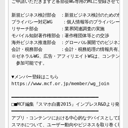
ご申請いただきますと各部会WG専用のMLに登録させていた
新規ビジネス検討部会　：新規ビジネス検討のための情報交
プライバシー対応WG  　：個人情報等のプライバシー対応
リサーチ部会　　　　　：業界関連調査の実施

モバイル知財著作権部会：著作権団体等との交渉

海外ビジネス推進部会　：グローバル展開でのビジネス支援
会計・税務部会　　　　：会計・税務処理の情報共有、課題
※ゼネラルWG、広告・アフィリエイトWGは、コンテンツ配
　参加可能です。

▼メンバー登録はこちら

https://www.mcf.or.jp/member/wg_join

━━━━━━━━━━━━━━━━━━━━━━━━━━━━━━━━

□■MCF編集『スマホ白書2015』インプレスR&Dより発刊■□
━━━━━━━━━━━━━━━━━━━━━━━━━━━━━━━━

アプリ・コンテンツにおける中心的なデバイスとして急成長
スマホについて、ユーザー動向やビジネスを取り巻く現状等