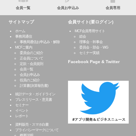
会員一覧
会員お申込み
会員専用
サイトマップ
会員サイト(要ログイン)
ホーム
MCF会員専用サイト
事務局通信
総会
事務局通信お申込み・解除
理事会・幹事会
MCFご案内
委員会・部会・WG
委員会のご紹介
セミナー実績
正会員について
Facebook Page & Twitter
定款・会員規則
会員一覧
会員お申込み
役員のご紹介
計算書(決算報告書)
統計データ・ガイドライン
プレスリリース・意見書
セミナー
イベント
レポート
資料販売・スマホ白書
プライバシーマークについて
概要説明