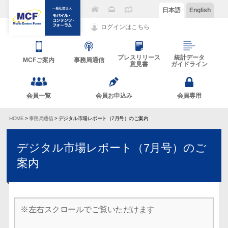
日本語
English
ログインはこちら
プレスリリース
統計データ
MCFご案内
事務局通信
意見書
ガイドライン
会員一覧
会員お申込み
会員専用
HOME
>
事務局通信
> デジタル市場レポート（7月号）のご案内
デジタル市場レポート（7月号）のご
案内