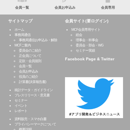
会員一覧
会員お申込み
会員専用
サイトマップ
会員サイト(要ログイン)
ホーム
MCF会員専用サイト
事務局通信
総会
事務局通信お申込み・解除
理事会・幹事会
MCFご案内
委員会・部会・WG
委員会のご紹介
セミナー実績
正会員について
Facebook Page & Twitter
定款・会員規則
会員一覧
会員お申込み
役員のご紹介
計算書(決算報告書)
統計データ・ガイドライン
プレスリリース・意見書
セミナー
イベント
レポート
資料販売・スマホ白書
プライバシーマークについて
概要説明