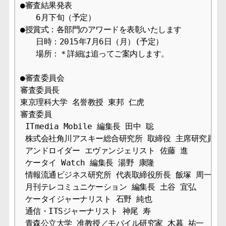
●審査結果発表

　　6月下旬（予定）

●授賞式：各部門のアワードを表彰いたします

　　日時：2015年7月6日（月）(予定）

　　場所：＊詳細は追ってご案内します。

●審査委員会

審査委員長

東京理科大学 名誉教授 東邦 仁虎

審査委員

 ITmedia Mobile 編集長 田中 聡

 株式会社角川アスキー総合研究所 取締役 主席研究員 遠
 アンドロイダー エヴァンジェリスト 佐藤 進

 ケータイ Watch 編集長 湯野 康隆

 情報流通ビジネス研究所 代表取締役所長 飯塚 周一

 月刊テレコミュニケーション 編集長 土谷 宜弘

 ケータイジャーナリスト 石野 純也

 通信・ITSジャーナリスト 神尾 寿

 青森公立大学 准教授／モバイル研究家 木暮 祐一
