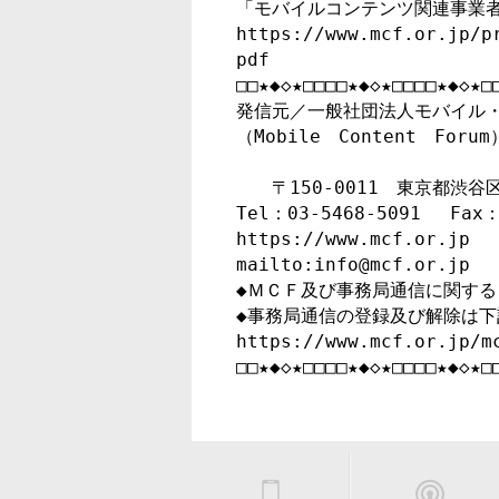
「モバイルコンテンツ関連事業者
https://www.mcf.or.jp/p
pdf

□□★◆◇★□□□□★◆◇★□□□□★◆◇★□□
発信元／一般社団法人モバイル・
（Mobile　Content　Forum）
　　〒150-0011　東京都渋谷区
Tel：03-5468-5091　 Fax：0
https://www.mcf.or.jp

mailto:info@mcf.or.jp

◆ＭＣＦ及び事務局通信に関する
◆事務局通信の登録及び解除は下記
https://www.mcf.or.jp/mc
□□★◆◇★□□□□★◆◇★□□□□★◆◇★□