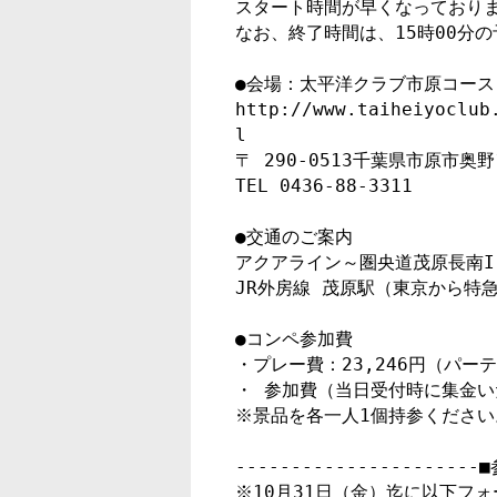
スタート時間が早くなっておりま
なお、終了時間は、15時00分の
●会場：太平洋クラブ市原コース

http://www.taiheiyoclub
l

〒 290-0513千葉県市原市奥野1
TEL 0436-88-3311

●交通のご案内

アクアライン～圏央道茂原長南I.C
JR外房線 茂原駅（東京から特急
●コンペ参加費

・プレー費：23,246円（パーテ
・ 参加費（当日受付時に集金いた
※景品を各一人1個持参ください。
----------------------
※10月31日（金）迄に以下フ