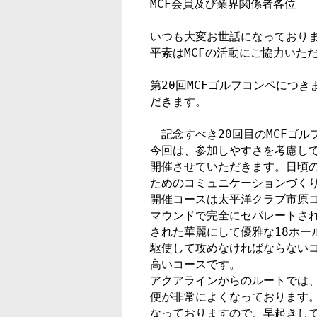
MCF会員及び業界関係者各位

いつも大変お世話になっております
平素はMCFの活動にご協力いた
第20回MCFゴルフコンペにつ
だきます。

　記念すべき20回目のMCFゴル
今回は、参加しやすさを考慮して
開催させていただきます。日頃の
ためのコミュニケーションづくり
開催コースは太平洋クラブ市原コ
マウンドで完全にセパレートされ
された華麗にして優雅な18ホー
駆使して攻めなければならないコ
高いコースです。

アクアラインからのルートでは、
便が非常によくなっております。
なっておりますので、早起きして