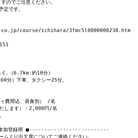
すのでご注意ください。

予定です。

.co.jp/course/ichihara/3fmc5l0000000238.htm
51

.（6.7km:約10分）

60分）下車、タクシー25分。

ィ費用込、昼食別） /名

します）：2,000円/名



■参加登録用 ■-------------------------- 

ォームより出欠席についてご連絡ください。
