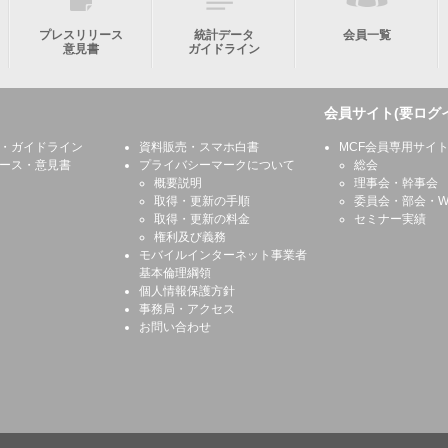
プレスリリース
統計データ
会員一覧
意見書
ガイドライン
会員サイト(要ログ
・ガイドライン
資料販売・スマホ白書
MCF会員専用サイ
ース・意見書
プライバシーマークについて
総会
概要説明
理事会・幹事会
取得・更新の手順
委員会・部会・W
取得・更新の料金
セミナー実績
権利及び義務
モバイルインターネット事業者
基本倫理綱領
個人情報保護方針
事務局・アクセス
お問い合わせ