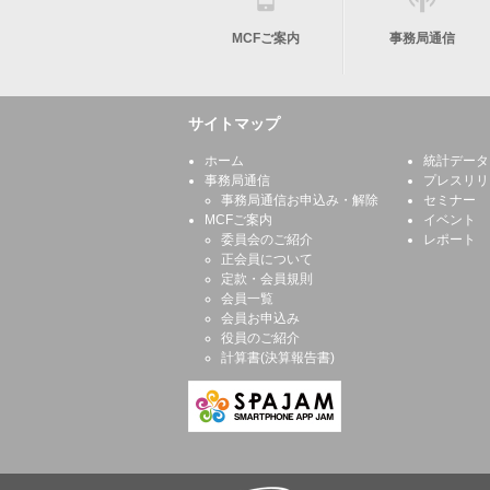
MCFご案内
事務局通信
サイトマップ
ホーム
統計データ
事務局通信
プレスリリ
事務局通信お申込み・解除
セミナー
MCFご案内
イベント
委員会のご紹介
レポート
正会員について
定款・会員規則
会員一覧
会員お申込み
役員のご紹介
計算書(決算報告書)