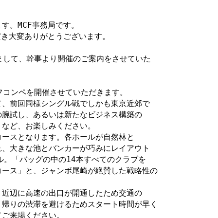
。MCF事務局です。

だき大変ありがとうございます。

きまして、幹事より開催のご案内をさせていた

フコンペを開催させていただきます。

、前回同様シングル戦でしかも東京近郊で

腕試し、あるいは新たなビジネス構築の

など、お楽しみください。

ースとなります。各ホールが自然林と

、大きな池とバンカーが巧みにレイアウト

ル。「バッグの中の14本すべてのクラブを

ース」と、ジャンボ尾崎が絶賛した戦略性の

近辺に高速の出口が開通したため交通の

帰りの渋滞を避けるためスタート時間が早く

ご来場ください。
