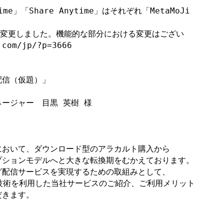
me」「Share Anytime」はそれぞれ「MetaMoJi 
名称を変更しました。機能的な部分における変更はござい

om/jp/?p=3666

信（仮題）」

おいて、ダウンロード型のアラカルト購入から

ションモデルへと大きな転換期をむかえております。

配信サービスを実現するための取組みとして、

5技術を利用した当社サービスのご紹介、ご利用メリット

きます。
