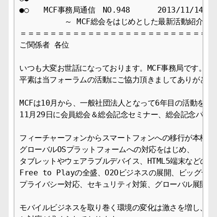
●○　　MCF事務局通信　NO.948　　　 2013/11/14

　　　　　　～ MCF総会をはじめとした最新活動紹介 ～

＝＝＝＝＝＝＝＝＝＝＝＝＝＝＝＝＝＝＝＝＝＝＝＝＝＝＝
ご関係者 各位

いつも大変お世話になっております。MCF事務局です。

平素は当フォーラムの活動にご協力頂きましてありがとうご
MCFは10月から、一般社団法人となって6年目の活動を開
11月29日に会員総会＆総会記念セミナー、総会記念パーテ
フィーチャーフォンからスマートフォンへの移行が本格化し
グローバルOSプラットフォームへの対応をはじめ、

タブレットやウェアラブルデバイス、HTML5端末などの登場
Free to Playの全盛、O2Oビジネスの展開、ビッグデー
プライバシー対応、セキュリティ対策、グローバル展開、等
モバイルビジネスを取り巻く環境の変化は激さを増し、迅速