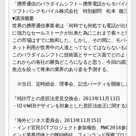
「携帯通信のパラダイムシフト～携帯電話からモバイルイン
ソフトバンクモバイル株式会社　特別顧問　松本 徹三 様

▼講演概要

世界の携帯通信事業者は「何時でも何処でも電話が出来る」
に強力なセールストークが出来た為にこれまで着々と市場を
この市場はすでに飽和した。しかし、その間に、モバイル環
ネット利用が世界中の人達とってなくてはならないものにな
このパラダイムシフトに技術面とサービス面でどのように対
これからの各社の勝負どころになると思う。今回の講演では
焦点を絞って将来の業界のあり姿を予測する。

　※当日、定時総会、理事会、記念パーティを開催します。
『特許庁との意匠法意見交換会』2013年11月13日

・UIやWEBデザインを対象とした意匠法改正に関する意見交
『海外ビジネス委員会』2013年11月15日

・インド官民ICTプロジェクト参加報告、MWC2014参加に
インド業界団体とのMOU締結、フィンランド医療プロジェク