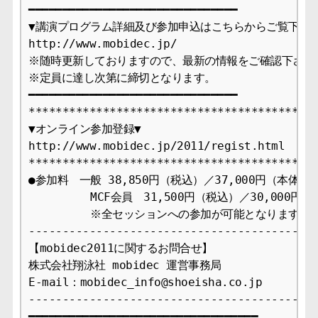
━━━━━━━━━━━━━━━━━━━━━━━━━━━━━━━

▼講演プログラム詳細及び参加申込はこちらからご覧下さい
http://www.mobidec.jp/

※随時更新しておりますので、最新の情報をご確認下さい。
※定員に達し次第に締切となります。

━━━━━━━━━━━━━━━━━━━━━━━━━━━━━━━

*******************************************
▼オンライン参加登録▼

http://www.mobidec.jp/2011/regist.html

*******************************************
●参加料　一般 38,850円（税込）／37,000円（本体）

　　　　　 MCF会員　31,500円（税込）／30,000円（
　　　　　 ※全セッションへの参加が可能となります。

-------------------------------------------
【mobidec2011に関するお問合せ】 

株式会社翔泳社 mobidec 運営事務局

E-mail：mobidec_info@shoeisha.co.jp 

-------------------------------------------
━━━━━━━━━━━━━━━━━━━━━━━━━━━━━━━━━━
