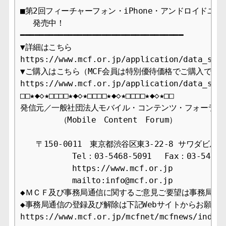
■第2回フィーチャーフォン・iPhone・アンドロイドユー
　 発売中！

━━━━━━━━━━━━━━━━━━━━━━━━━━━━━━━━━━

▼詳細はこちら

https://www.mcf.or.jp/application/data_sale
▼ご購入はこちら（MCF会員は特別優待価格でご購入できま
https://www.mcf.or.jp/application/data_sale
□□★◆◇★□□□□★◆◇★□□□□★◆◇★□□□□★◆◇★□□

発信元／一般社団法人モバイル・コンテンツ・フォーラム事
　　　　　（Mobile　Content　Forum）

　　〒150-0011　東京都渋谷区東3-22-8 サワダビル4F
　　　　　　 Tel：03-5468-5091 　Fax：03-5468-1
　　　　　　 https://www.mcf.or.jp

　　　　　　 mailto:info@mcf.or.jp

◆ＭＣＦ及び事務局通信に関するご意見ご要望は事務局まで
◆事務局通信の登録及び解除は下記Webサイトからお願いし
https://www.mcf.or.jp/mcfnet/mcfnews/index.