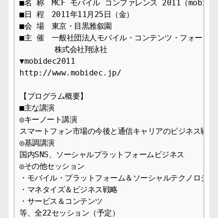
■名 称　MCF モバイル コンファレンス 2011（mobidec 
■日 程　2011年11月25日（金） 

■会 場　東京・目黒雅叙園 

■主 催　一般社団法人モバイル・コンテンツ・フォーラム(M
　　　　 株式会社翔泳社 

▼mobidec2011

http://www.mobidec.jp/

【プログラム概要】

■主な講演

◎キーノート講演

スマートフォン市場の今後と通信キャリアのビジネス戦略

◎基調講演

国内SNS、ソーシャルプラットフォームビジネス

◎その他セッション

・モバイル・プラットフォーム＆ソーシャルテクノロジー

・マネタイズ＆ビジネス戦略

・サービス＆コンテンツ

等、全22セッション（予定）
