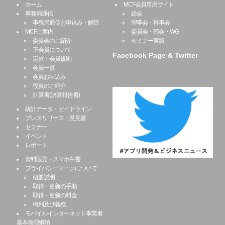
ホーム
MCF会員専用サイト
事務局通信
総会
事務局通信お申込み・解除
理事会・幹事会
MCFご案内
委員会・部会・WG
委員会のご紹介
セミナー実績
正会員について
Facebook Page & Twitter
定款・会員規則
会員一覧
会員お申込み
役員のご紹介
計算書(決算報告書)
統計データ・ガイドライン
プレスリリース・意見書
セミナー
イベント
レポート
資料販売・スマホ白書
プライバシーマークについて
概要説明
取得・更新の手順
取得・更新の料金
権利及び義務
モバイルインターネット事業者
基本倫理綱領