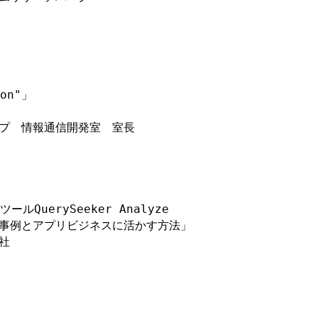
n"」

プ　情報通信開発室　室長

ールQuerySeeker Analyze

事例とアプリビジネスに活かす方法」


