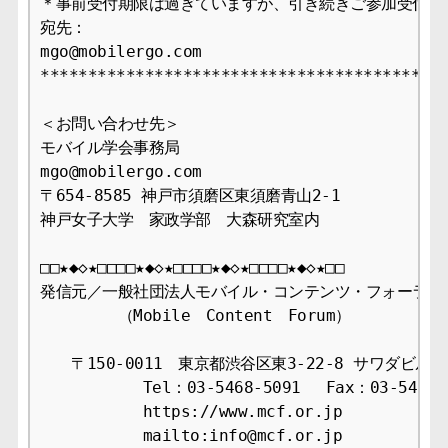
＊事前受付期限は過ぎていますが、引き続きご参加受付いた
宛先：

mgo@mobilergo.com

*******************************************
＜お問い合わせ先＞

モバイル学会事務局

mgo@mobilergo.com

〒654-8585 神戸市須磨区東須磨青山2-1

神戸女子大学　家政学部　大森研究室内

□□★◆◇★□□□□★◆◇★□□□□★◆◇★□□□□★◆◇★□□

発信元／一般社団法人モバイル・コンテンツ・フォーラム事
　　　　　（Mobile　Content　Forum）

　　〒150-0011　東京都渋谷区東3-22-8 サワダビル4F
　　　　　　 Tel：03-5468-5091 　Fax：03-5468-1
　　　　　　 https://www.mcf.or.jp

　　　　　　 mailto:info@mcf.or.jp
