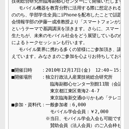
技術総合研究所臨海副都心センターにて開催いたします。

　 モバイル機器を教育分野に活用する際に想定される課題
ののち、学部学生全員にiPhoneを配布したことで話題に
会情報学部の伊藤一成准教授より「スマートフォンが大学を
というテーマで基調講演を頂きます。さらに、スマートフォ
生たちが、未来のモバイル社会をどう展望しているのかをテ
によるトークセッションも行います。

　 モバイル業界に携わる多くの皆様にご参加頂き、議論を
えています。みなさまのご参加を心よりお待ちしております
■開催日時　　：2010年12月17日(金)　12:40～15:30

■開催場所　　：独立行政法人産業技術総合研究所

　　　　　　　　 臨海副都心センター別館11階（会議室11
　　　　　　　　 東京都江東区青海2-4-7 

　　　　　　　　 東京臨海新交通ゆりかもめ「テレコムセ
■参加・資料代：一般参加者：6,000

　　　　　　　　 モバイル学会会員：￥2,000

　　　　　　　 ※当日、モバイル学会入会も可能です。

　　　　　　　　 賛助会員（法人会員）のご入会枠もござ