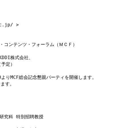
.jp/ >

 

・コンテンツ・フォーラム（ＭＣＦ）

DDI株式会社、

予定）

:00よりMCF総会記念懇親パーティを開催します。

ます。

究科 特別招聘教授 
