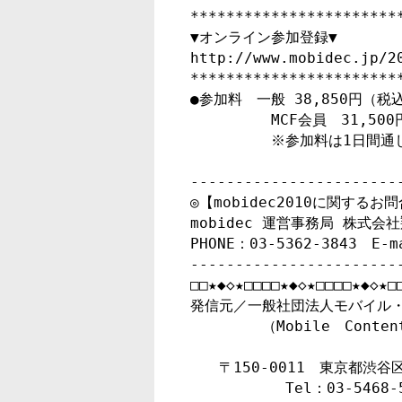
************************
▼オンライン参加登録▼

http://www.mobidec.jp/20
************************
●参加料　一般 38,850円（税込
　　　　　 MCF会員　31,500
　　　　　 ※参加料は1日間通
-----------------------
◎【mobidec2010に関するお問
mobidec 運営事務局 株式会社
PHONE：03-5362-3843　E-ma
-----------------------
□□★◆◇★□□□□★◆◇★□□□□★◆◇★□□
発信元／一般社団法人モバイル・
　　　　　（Mobile　Content
　　〒150-0011　東京都渋谷区
　　　　　　 Tel：03-5468-50