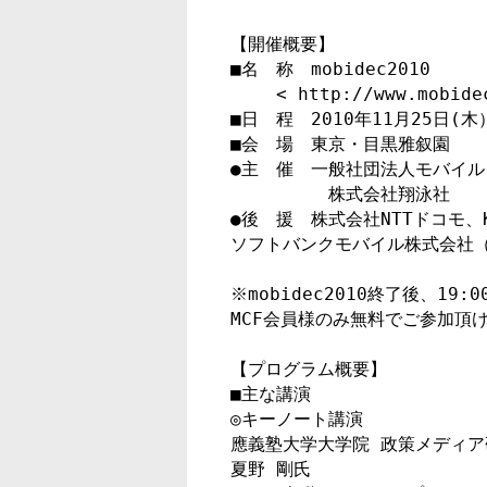
【開催概要】

■名　称　mobidec2010 

　　 < http://www.mobidec
■日　程　2010年11月25日(木）
■会　場　東京・目黒雅叙園 

●主　催　一般社団法人モバイル
　　　　　 株式会社翔泳社 

●後　援　株式会社NTTドコモ、K
ソフトバンクモバイル株式会社（
※mobidec2010終了後、19
MCF会員様のみ無料でご参加頂け
【プログラム概要】

■主な講演

◎キーノート講演

應義塾大学大学院 政策メディア研
夏野 剛氏
