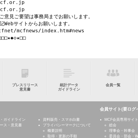
f.or.jp

f.or.jp

ご意見ご要望は事務局までお願いします。

Webサイトからお願いします。

fnet/mcfnews/index.htm#news

□□□★◆◇★□□
プレスリリース
統計データ
会員一覧
意見書
ガイドライン
会員サイト(要ログ
・ガイドライン
資料販売・スマホ白書
MCF会員専用サイ
ース・意見書
プライバシーマークについて
総会
概要説明
理事会・幹事会
取得・更新の手順
委員会・部会・W