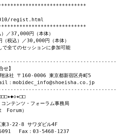
****************************

10/regist.html

****************************

）／37,000円（本体）

円（税込）／30,000円（本体）

しで全てのセッションに参加可能

---------------------------------------

合せ】

翔泳社 〒160-0006 東京都新宿区舟町5

il：mobidec_info@shoeisha.co.jp

---------------------------------------

□□★◆◇★□□

コンテンツ・フォーラム事務局

　Forum）

東3-22-8 サワダビル4F

91 　Fax：03-5468-1237
