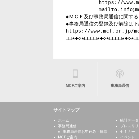
　　　　　　 https://www.mc
　　　　　　 mailto:info@mc
◆ＭＣＦ及び事務局通信に関する
◆事務局通信の登録及び解除は下記
https://www.mcf.or.jp/mc
□□★◆◇★□□□□★◆◇★□□□□★◆◇★□
MCFご案内
事務局通信
サイトマップ
ホーム
統計データ
事務局通信
プレスリリ
事務局通信お申込み・解除
セミナー
MCFご案内
イベント