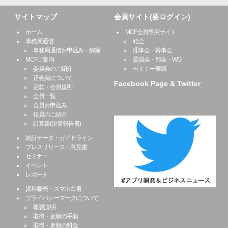
サイトマップ
会員サイト(要ログイン)
ホーム
MCF会員専用サイト
事務局通信
総会
事務局通信お申込み・解除
理事会・幹事会
MCFご案内
委員会・部会・WG
委員会のご紹介
セミナー実績
正会員について
Facebook Page & Twitter
定款・会員規則
会員一覧
会員お申込み
役員のご紹介
計算書(決算報告書)
統計データ・ガイドライン
プレスリリース・意見書
セミナー
イベント
レポート
資料販売・スマホ白書
プライバシーマークについて
概要説明
取得・更新の手順
取得・更新の料金