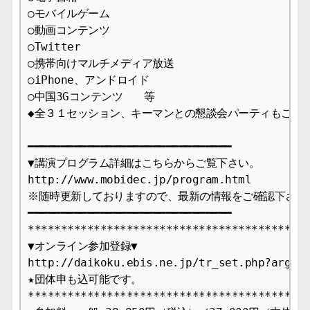
○モバイルゲーム

○動画コンテンツ

○Twitter

○携帯向けマルチメディア放送

○iPhone、アンドロイド

○中国3Gコンテンツ　　等

◆全３１セッション、キーマンとの懇談会パーティもご参加
━━━━━━━━━━━━━━━━━━━━━━━━━━━━━━━

▼講演プログラム詳細はこちらからご覧下さい。

http://www.mobidec.jp/program.html

※随時更新しておりますので、最新の情報をご確認下さい。
━━━━━━━━━━━━━━━━━━━━━━━━━━━━━━━

*******************************************
▼オンライン参加登録▼

http://daikoku.ebis.ne.jp/tr_set.php?argume
★団体申も込可能です。

*******************************************