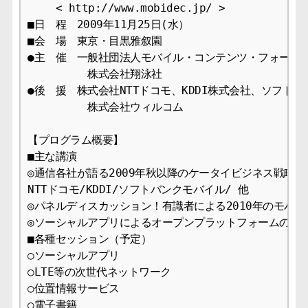
　　 < http://www.mobidec.jp/ >

■日　程　2009年11月25日(水） 

■会　場　東京・目黒雅叙園 

●主　催　一般社団法人モバイル・コンテンツ・フォーラム
　　　　　 株式会社翔泳社 

●後　援　株式会社NTTドコモ、KDDI株式会社、ソフトバ
　　　　　 株式会社ウィルコム

【プログラム概要】

■主な講演

◎通信各社が語る2009年秋以降のケータイビジネス戦略

NTTドコモ/KDDI/ソフトバンクモバイル/ 他

◎パネルディスカッション！有識者による2010年のモバイ
◎ソーシャルアプリによるオープンプラットフォームの動向
■各種セッション（予定）

○ソーシャルアプリ

○LTE等の次世代ネットワーク

○位置情報サービス

○電子書籍
