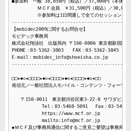
●参加料　一般 38,850円（税込）／37,000円（本体）

　　　　　 ＭＣＦ会員　￥31,500円（税込）／30,000
　　　　　 ※参加料は1日間通しで全てのセッションに参
-------------------------------------------
【mobidec2009に関するお問合せ】 

モビデック事務局

株式会社翔泳社　出版局内 〒160-0006 東京都新宿区舟町
PHONE：03-5362-3803　　FAX：03-5362-3845　

E-mail：mobidec_info@shoeisha.co.jp 

-------------------------------------------
□□★◆◇★□□□□★◆◇★□□□□★◆◇★□□□□★◆◇★□□

発信元／一般社団法人モバイル・コンテンツ・フォーラム事
　　〒150-0011　東京都渋谷区東3-22-8 サワダビル4F
　　　　　　 Tel：03-5468-5091 　Fax：03-5468-1
　　　　　　 https://www.mcf.or.jp

　　　　　　 mailto:info@mcf.or.jp

◆ＭＣＦ及び事務局通信に関するご意見ご要望は事務局まで