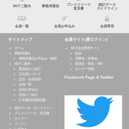
プレスリリース
統計データ
MCFご案内
事務局通信
意見書
ガイドライン
会員一覧
会員お申込み
会員専用
サイトマップ
会員サイト(要ログイン)
ホーム
MCF会員専用サイト
事務局通信
総会
事務局通信お申込み・解除
理事会・幹事会
MCFご案内
委員会・部会・WG
委員会のご紹介
セミナー実績
正会員について
Facebook Page & Twitter
定款・会員規則
会員一覧
会員お申込み
役員のご紹介
計算書(決算報告書)
統計データ・ガイドライン
プレスリリース・意見書
セミナー
イベント
レポート