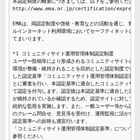
本認定制度の概要につきましては、以下をご参照ください。
http://www.ema.or.jp/certification/expressi
EMAは、両認定制度や啓発・教育などの活動を通じ、青少年
ルインターネット利用環境においてセーフティネットの整備
てまいります。

*1 コミュニティサイト運用管理体制認定制度

ユーザー投稿等により形成されるコミュニティサイトの健全
環境が整備・維持されることを目的とした認定制度です。EM
した認定基準「コミュニティサイト運用管理体制認定基準*
とに審査を行い、本認定基準に適合したコミュニティサイト
て認定を付与します。認定後は本認定基準に適合した運用管
が維持されているか確認するため、認定サイトに対して定期
続的な監視を実施します。また、一般ユーザー等から認定サ
のクレーム問合せ、意見等を受付け、運用監視に活かすとと
認定基準への反映も適宜行います。

「コミュニティサイト運用管理体制認定基準」については以
参照ください。
