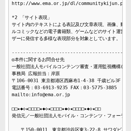
http://www.ema.or.jp/dl/communitykijun.pdf

*2 「サイト表現」

サイト内のテキストによる表記及び文章表現、画像、動画、
ルコミックなどの電子書籍類、ゲームなどのサイト運営者が
ザーに発信する多様な表現部分を対象としています。

-------------------------------------------
◎本件に関するお問合せ先

一般社団法人モバイルコンテンツ審査・運用監視機構(EMA
事務局 広報担当：岸原

〒106-0031 東京都港区西麻布1-4-38 千歳ビル3F

電話番号：03-6913-9235 FAX：03-5775-3885

mailto:info@ema.or.jp

□□★◆◇★□□□□★◆◇★□□□□★◆◇★□□□□★◆◇★□□

発信元／一般社団法人モバイル・コンテンツ・フォーラム事
　　〒150-0011　東京都渋谷区東3-22-8 サワダビル4F