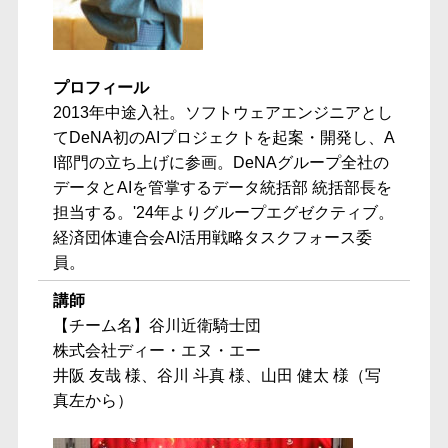
プロフィール
2013年中途入社。ソフトウェアエンジニアとし
てDeNA初のAIプロジェクトを起案・開発し、A
I部門の立ち上げに参画。DeNAグループ全社の
データとAIを管掌するデータ統括部 統括部長を
担当する。'24年よりグループエグゼクティブ。
経済団体連合会AI活用戦略タスクフォース委
員。
講師
【チーム名】谷川近衛騎士団
株式会社ディー・エヌ・エー
井阪 友哉 様、谷川 斗真 様、山田 健太 様（写
真左から）