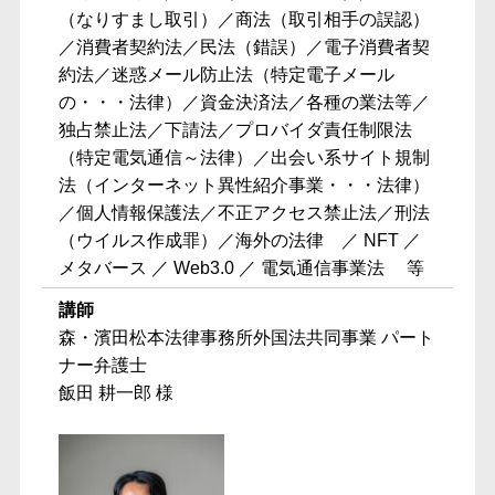
（なりすまし取引）／商法（取引相手の誤認）
／消費者契約法／民法（錯誤）／電子消費者契
約法／迷惑メール防止法（特定電子メール
の・・・法律）／資金決済法／各種の業法等／
独占禁止法／下請法／プロバイダ責任制限法
（特定電気通信～法律）／出会い系サイト規制
法（インターネット異性紹介事業・・・法律）
／個人情報保護法／不正アクセス禁止法／刑法
（ウイルス作成罪）／海外の法律 ／ NFT ／
メタバース ／ Web3.0 ／ 電気通信事業法 等
講師
森・濱田松本法律事務所外国法共同事業 パート
ナー弁護士
飯田 耕一郎 様