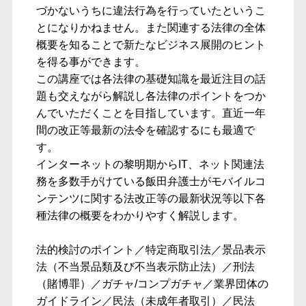
づかないうちに違法行為を行っていたというこ
とになりかねません。また関連する法律の全体
概要を知ることで新たなビジネス展開のヒント
を得る事ができます。
この講座では各法律の基礎知識を最近注目の話
題も交えながら解説し各法律のポイントをつか
んでいただくことを目指しています。直近一年
間の改正等最新の法令を確認するにも最適で
す。
インターネットの黎明期からIT、ネット関連法
務を多数手がけている飯田弁護士がモバイルコ
ンテンツに関する法改正等の最新状況等以下各
種法律の概要をわかりやすく解説します。
法的検討のポイント／特定商取引法／景品表示
法（不当景品類及び不当表示防止法）／刑法
（賭博罪）／ガチャ/コンプガチャ／業界団体の
ガイドライン／民法（未成年者取引）／民法