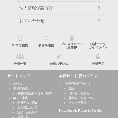
個人情報保護方針
お問い合わせ
プレスリリース
統計データ
MCFご案内
事務局通信
意見書
ガイドライン
会員一覧
会員お申込み
会員専用
サイトマップ
会員サイト(要ログイン)
ホーム
MCF会員専用サイト
事務局通信
総会
事務局通信お申込み・解除
理事会・幹事会
MCFご案内
委員会・部会・WG
委員会のご紹介
セミナー実績
正会員について
Facebook Page & Twitter
定款・会員規則
会員一覧