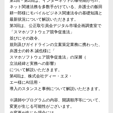
第1回・第2回は、インターネットの黎明期からIT、
ネット関連法務を多数手がけている、弁護士の飯田
耕一郎様にモバイルビジネス関連法令の基礎知識と
最新状況について解説いただきます。
第3回は、 公正取引員会デジタル市場企画調査室で
「スマホソフトウェア競争促進法」
並びにその政令、
規則及びガイドラインの立案策定業務に携わった、
弁護士の鈴木 誠也様に「
スマホソフトウェア競争促進法」の深層（
立法経緯と実務への影響）
について解説いただきます。
第4回は、株式会社ディー・エヌ・
エー様に
AI活用・
導入のスタンスと事例
について
解説いただきます。
※講師やプログラムの内容、開講順序等について、
変更が生じる可能性がございます。
※変更が生じた場合には、